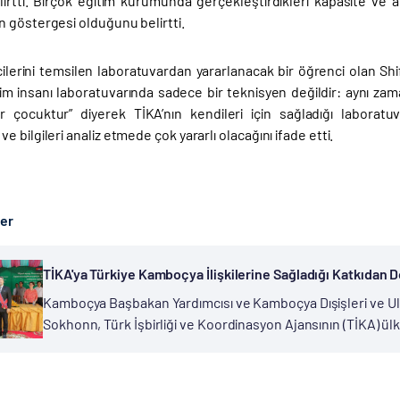
lirtti. Birçok eğitim kurumunda gerçekleştirdikleri kapasite ve al
 göstergesi olduğunu belirtti.
ilerini temsilen laboratuvardan yararlanacak bir öğrenci olan Sh
bilim insanı laboratuvarında sadece bir teknisyen değildir: aynı zam
r çocuktur” diyerek TİKA’nın kendileri için sağladığı laboratuv
 bilgileri analiz etmede çok yararlı olacağını ifade etti.
ber
TİKA'ya Türkiye Kamboçya İlişkilerine Sağladığı Katkıdan Do
Kamboçya Başbakan Yardımcısı ve Kamboçya Dışişleri ve Ulus
Sokhonn, Türk İşbirliği ve Koordinasyon Ajansının (TİKA) ül
Yardımcısı Dr. Ümit Naci Yorulmaz'a "Birinci Derece (Grand Cr