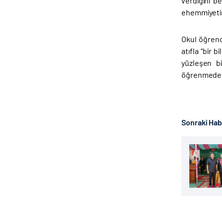
verdiğini be
ehemmiyetin
Okul öğrenc
atıfla “bir 
yüzleşen bi
öğrenmede ve
Sonraki Ha