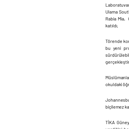
Laboratuvar
Ulama South
Rabia Mia, 
katıldı.
Törende kon
bu yeni pro
sürdürülebi
gerçekleşti
Müslümanlar
okuldaki öğr
Johannesbur
biçilemez kat
TİKA Güney 