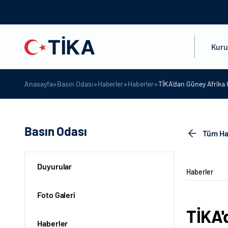
Kur
»
»
»
»
Anasayfa
Basın Odası
Haberler
Haberler
TİKA'dan Güney Afrika
Basın Odası
Tüm Ha
Duyurular
Haberler
Foto Galeri
TİKA'
Haberler