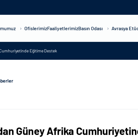
umumuz
Ofislerimiz
Faaliyetlerimiz
Basın Odası
Avrasya Etüd
 Cumhuriyetinde Eğitime Destek
berler
dan Güney Afrika Cumhuriyetin