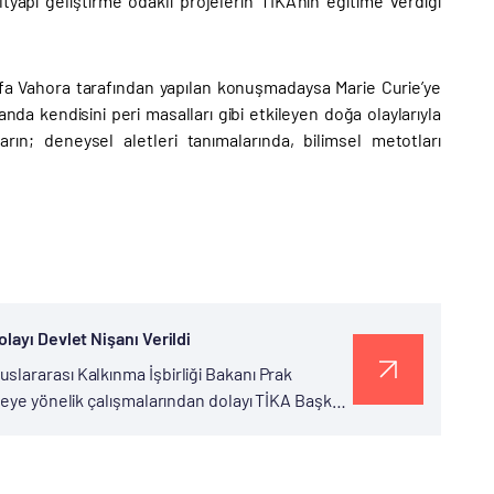
tyapı geliştirme odaklı projelerin TİKA’nın eğitime verdiği
ifa Vahora tarafından yapılan konuşmadaysa Marie Curie’ye
anda kendisini peri masalları gibi etkileyen doğa olaylarıyla
arın; deneysel aletleri tanımalarında, bilimsel metotları
layı Devlet Nişanı Verildi
lararası Kalkınma İşbirliği Bakanı Prak
keye yönelik çalışmalarından dolayı TİKA Başkan
oss) Devlet...