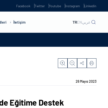
Facebook
Twitter
Youtube
Instagram
Linkedin
leri
İletişim
TR
EN
عربي
26 Mayıs 2023
de Eğitime Destek