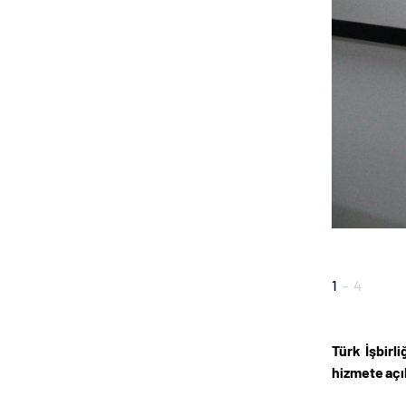
1
-
4
Türk İşbirl
hizmete açıl