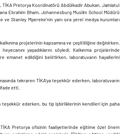
aş, TİKA Pretorya Koordinatörü Abdülkadir Abukan, Jamiatul
oulana Ebrahim Bham, Johannesburg Muslim School Müdürü
e ve Stanley Mpereke’nin yanı sıra yerel medya kurumları
alkınma projelerinin kapsamına ve çeşitliliğine değinirken,
 heyecanını yaşadıklarını söyledi. Kalkınma projelerinde
e emanet edildiğini belirtirken, laboratuvarın hayallerini
uşmasında tekraren TİKA’ya teşekkür ederken, laboratuvarın
ifade etti.
eşekkür ederken, bu tip işbirliklerinin kendileri için paha
TİKA Pretorya ofisinin faaliyetlerinde eğitime özel önem