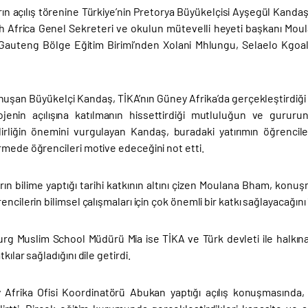
ın açılış törenine Türkiye’nin Pretorya Büyükelçisi Ayşegül Kand
 Africa Genel Sekreteri ve okulun mütevelli heyeti başkanı M
Gauteng Bölge Eğitim Birimi’nden Xolani Mhlungu, Selaelo Kgoal
uşan Büyükelçi Kandaş, TİKA’nın Güney Afrika’da gerçekleştirdiği k
jenin açılışına katılmanın hissettirdiği mutluluğun ve gururun
lirliğin önemini vurgulayan Kandaş, buradaki yatırımın öğrenciler
rmede öğrencileri motive edeceğini not etti.
ın bilime yaptığı tarihi katkının altını çizen Moulana Bham, kon
encilerin bilimsel çalışmaları için çok önemli bir katkı sağlayacağını 
g Muslim School Müdürü Mia ise TİKA ve Türk devleti ile halkına t
kılar sağladığını dile getirdi.
Afrika Ofisi Koordinatörü Abukan yaptığı açılış konuşmasında, 