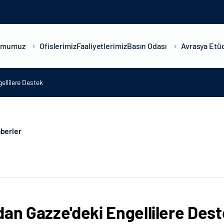
umumuz
Ofislerimiz
Faaliyetlerimiz
Basın Odası
Avrasya Etüd
ellilere Destek
berler
dan Gazze'deki Engellilere Des