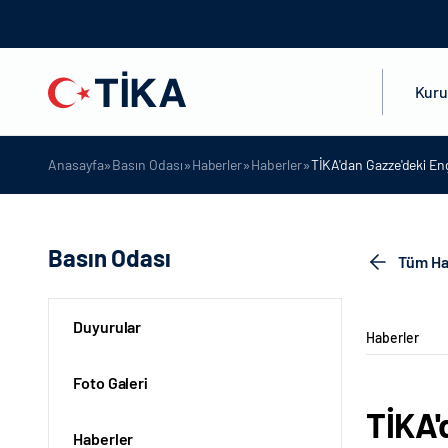
Kur
»
»
»
»
Anasayfa
Basın Odası
Haberler
Haberler
TİKA'dan Gazze'deki Eng
Basın Odası
Tüm Ha
Duyurular
Haberler
Foto Galeri
TİKA'
Haberler