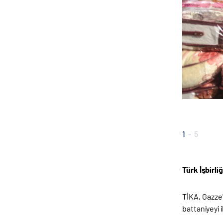
1
-
5
Türk İşbirli
TİKA, Gazze'
battaniyeyi i