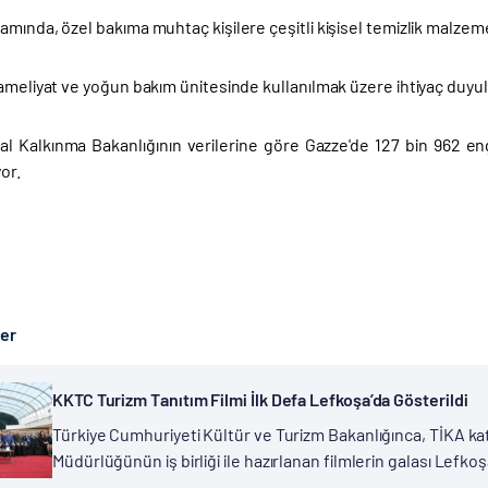
mında, özel bakıma muhtaç kişilere çeşitli kişisel temizlik malzemel
ameliyat ve yoğun bakım ünitesinde kullanılmak üzere ihtiyaç duyula
syal Kalkınma Bakanlığının verilerine göre Gazze'de 127 bin 962 
or.
ber
KKTC Turizm Tanıtım Filmi İlk Defa Lefkoşa’da Gösterildi
Türkiye Cumhuriyeti Kültür ve Turizm Bakanlığınca, TİKA kat
Müdürlüğünün iş birliği ile hazırlanan filmlerin galası Lefko
bakanlar, Türkiye Cumhuriyeti Kültür ve Turizm Bakanı Mehm