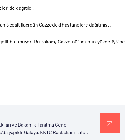
eri de dağıtıldı.
n 8 çeşit ilacı dün Gazze'deki hastanelere dağıtmıştı.
engelli bulunuyor. Bu rakam, Gazze nüfusunun yüzde 6,8'ine
kıları ve Bakanlık Tanıtma Genel
şa'da yapıldı. Galaya, KKTC Başbakanı Tatar,
et Nuri Ersoy, Bakan Yardımcısı Serdar...