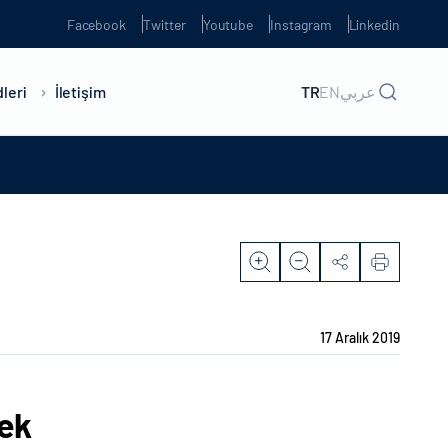
Facebook
Twitter
Youtube
Instagram
Linkedin
leri
İletişim
TR
EN
عربي
17 Aralık 2019
tek