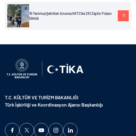
15 Temmuz Şehitleri Anısına KKTC’de 251 Zeytin Fidanı
Dikildi
T.C. KÜLTÜR VE TURİZM BAKANLIĞI
Türk İşbirliği ve Koordinasyon Ajansı Başkanlığı