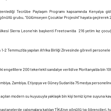
zenlediği Tecrübe Paylaşım Programı kapsamında Kenya’ya giden
 gönüllü grubu, “Gülümseyen Çocuklar Projesini” hayata geçirerek 
 ülkesi Sierra Leone’nin başkenti Freetown’da 216 yetim kız çoc
 1-2 Temmuz’da yapılan Afrika Birliği Zirvesinde görevli personele 
i engellilere 200 tekerlekli sandalye verildi ve Moritanya’da bin 1
biya, Zambiya, Etiyopya ve Güney Sudan’da 75 medya personeline TRT
açılan modern su kuyusuyla yaklaşık bin kişi temiz içme suyuna ka
hastanelerde çalışmalara katılan TİKA’nın gönüllü tıp öğrencileri, h