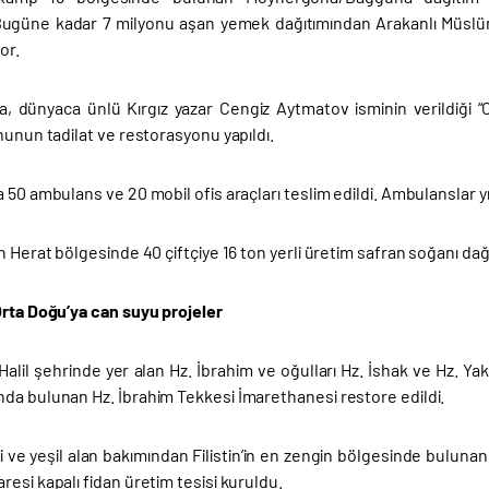
. Bugüne kadar 7 milyonu aşan yemek dağıtımından Arakanlı Müslüm
or.
’da, dünyaca ünlü Kırgız yazar Cengiz Aytmatov isminin verildiği “
nunun tadilat ve restorasyonu yapıldı.
 50 ambulans ve 20 mobil ofis araçları teslim edildi. Ambulanslar 
n Herat bölgesinde 40 çiftçiye 16 ton yerli üretim safran soğanı dağıtı
Orta Doğu’ya can suyu projeler
El Halil şehrinde yer alan Hz. İbrahim ve oğulları Hz. İshak ve Hz. Ya
da bulunan Hz. İbrahim Tekkesi İmarethanesi restore edildi.
i ve yeşil alan bakımından Filistin’in en zengin bölgesinde buluna
esi kapalı fidan üretim tesisi kuruldu.