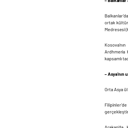
– Balkanlar’
Balkanlar’d
ortak kültü
Medresesi (
Kosova’nın 
Ardhmeria K
kapsamlı tad
– Asya’nın 
Orta Asya ül
Filipinler’
gerçekleştir
Arakan’da 