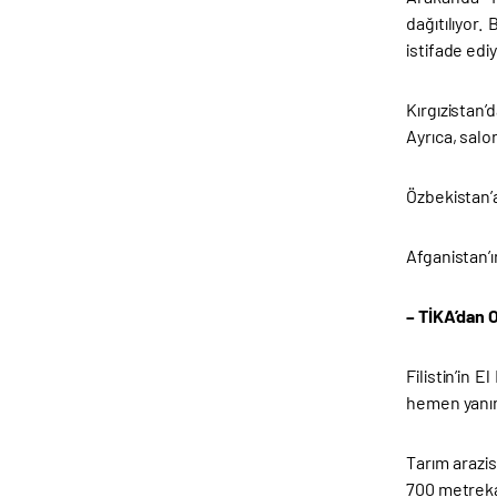
dağıtılıyor
istifade ediy
Kırgızistan
Ayrıca, salo
Özbekistan’a
Afganistan’ı
– TİKA’dan 
Filistin’in 
hemen yanın
Tarım arazis
700 metrekar