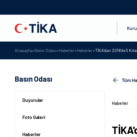
Kur
»
»
»
»
Anasayfa
Basın Odası
Haberler
Haberler
TİKA'dan 2018'de 5 Kıta
Basın Odası
Tüm Ha
Duyurular
Haberler
Foto Galeri
TİKA'
Haberler