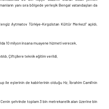
anların yanı sıra bölgede yerleşik Bengal vatandaşları da
Cengiz Aytmatov Türkiye-Kırgızistan Kültür Merkezi” açıldı.
yılda 10 milyon insana muayene hizmeti verecek.
ldı. Çiftçilere teknik eğitim verildi.
kup ile eşlerinin de kabirlerinin olduğu Hz. İbrahim Camii’nin
n Cenin şehrinde toplam 3 bin metrekarelik alan üzerine bin