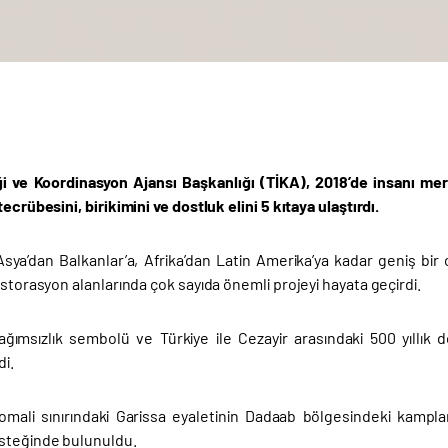
iği ve Koordinasyon Ajansı Başkanlığı (TİKA), 2018’de insanı me
tecrübesini, birikimini ve dostluk elini 5 kıtaya ulaştırdı.
sya’dan Balkanlar’a, Afrika’dan Latin Amerika’ya kadar geniş bir c
estorasyon alanlarında çok sayıda önemli projeyi hayata geçirdi.
bağımsızlık sembolü ve Türkiye ile Cezayir arasındaki 500 yıllı
di.
omali sınırındaki Garissa eyaletinin Dadaab bölgesindeki kampla
steğinde bulunuldu.