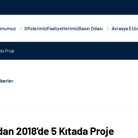
umumuz
Ofislerimiz
Faaliyetlerimiz
Basın Odası
Avrasya Etüd
da Proje
berler
dan 2018'de 5 Kıtada Proje