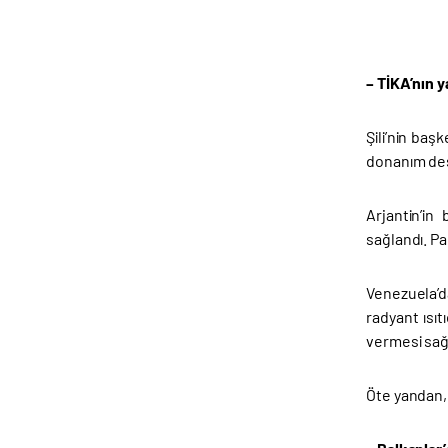
– TİKA’nın y
Şili’nin baş
donanım de
Arjantin’i
sağlandı. Pa
Venezuela’
radyant ısı
vermesi sağ
Öte yandan,