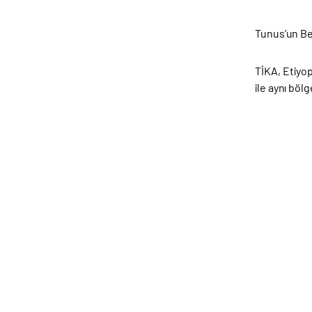
Tunus’un Ben
TİKA, Etiyo
ile aynı bö