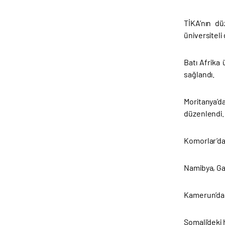
TİKA’nın dü
üniversiteli
Batı Afrika
sağlandı.
Moritanya’da
düzenlendi.
Komorlar’dak
Namibya, Gam
Kamerun’da 
Somali’deki 