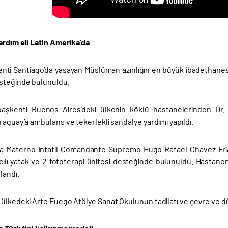
ardım eli Latin Amerika’da
kenti Santiago’da yaşayan Müslüman azınlığın en büyük ibadethanesi
steğinde bulunuldu.
n başkenti Buenos Aires’deki ülkenin köklü hastanelerinden D
raguay’a ambulans ve tekerlekli sandalye yardımı yapıldı.
da Materno Infatil Comandante Supremo Hugo Rafael Chavez Fri
tıcılı yatak ve 2 fototerapi ünitesi desteğinde bulunuldu. Hastan
landı.
 ülkedeki Arte Fuego Atölye Sanat Okulunun tadilatı ve çevre ve 