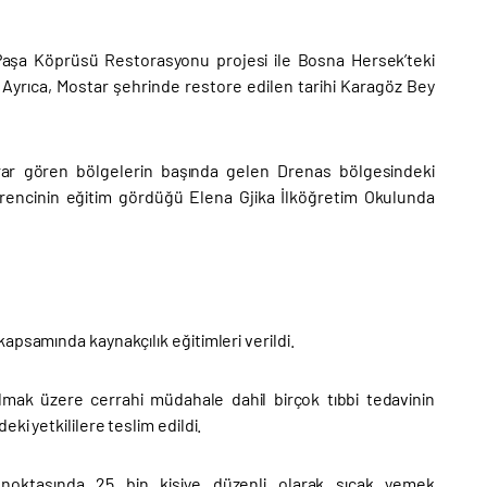
Paşa Köprüsü Restorasyonu projesi ile Bosna Hersek’teki
. Ayrıca, Mostar şehrinde restore edilen tarihi Karagöz Bey
arar gören bölgelerin başında gelen Drenas bölgesindeki
ğrencinin eğitim gördüğü Elena Gjika İlköğretim Okulunda
apsamında kaynakçılık eğitimleri verildi.
lmak üzere cerrahi müdahale dahil birçok tıbbi tedavinin
i yetkililere teslim edildi.
oktasında 25 bin kişiye düzenli olarak sıcak yemek