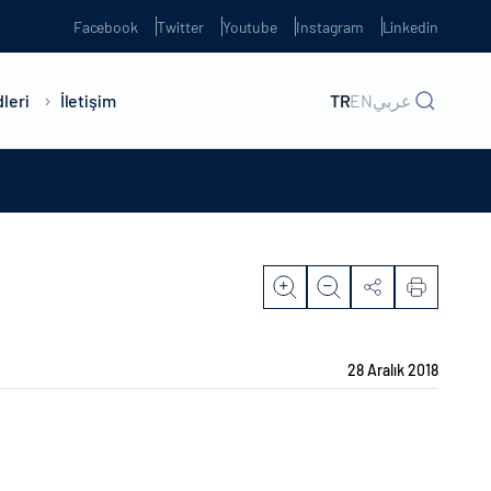
Facebook
Twitter
Youtube
Instagram
Linkedin
leri
İletişim
TR
EN
عربي
28 Aralık 2018