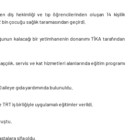
 diş hekimliği ve tıp öğrencilerinden oluşan 14 kişilik
2 bin çocuğu sağlık taramasından geçirdi.
uğunun kalacağı bir yetimhanenin donanımı TİKA tarafından
aşçılık, servis ve kat hizmetleri alanlarında eğitim programı
00 aileye gıda yardımında bulunuldu.
 iş birliğiyle uygulamalı eğitimler verildi.
vuştu.
astalara şifa oldu.