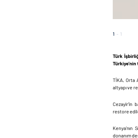
1
-
1
Türk İşbirl
Türkiye’nin 
TİKA, Orta A
altyapı ve r
Cezayir’in 
restore edil
Kenya’nın S
donanım de