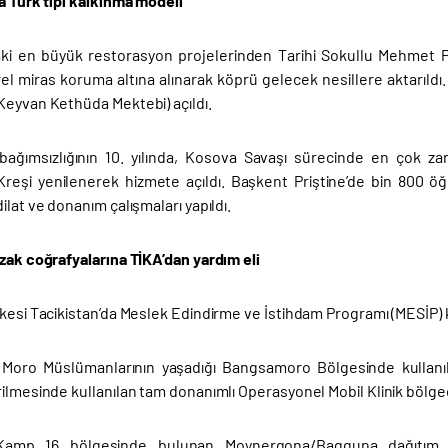
a Türk tipi kalkınma modeli
aki en büyük restorasyon projelerinden Tarihi Sokullu Mehmet 
rel miras koruma altına alınarak köprü gelecek nesillere aktarıldı
Keyvan Kethüda Mektebi) açıldı.
bağımsızlığının 10. yılında, Kosova Savaşı sürecinde en çok z
reşi yenilenerek hizmete açıldı. Başkent Priştine’de bin 800 ö
ilat ve donanım çalışmaları yapıldı.
uzak coğrafyalarına TİKA’dan yardım eli
kesi Tacikistan’da Meslek Edindirme ve İstihdam Programı (MESİP) k
de Moro Müslümanlarının yaşadığı Bangsamoro Bölgesinde kullanı
ilmesinde kullanılan tam donanımlı Operasyonel Mobil Klinik bölgedek
Kamp 16 bölgesinde bulunan Moynergona/Bagguna dağıtım n