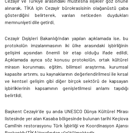
Cezayir ve Türkiye arasındaki müstesna ilişikler göz önüne
alınarak, TİKA için Cezayir bürokrasisinin olağanüstü çaba
gösterdiğini belirterek, varılan neticeden duydukları
memnuniyeti dile getirdi.
Cezayir Dışişleri Bakanlığı’ndan yapılan açıklamada ise, bu
protokolün imzalanmasının iki ülke arasındaki işbirliğinin
gelişimi açısından önemli bir etap olduğu ifade edildi.
Açıklamada ayrıca söz konusu protokolün, ortak kültürel
mirasın korunması, eğitim, bilimsel araştırma, kurumsal
kapasite artırımı, su kaynaklarının değerlendirilmesi ile kırsal
ve kentsel gelişim gibi diğer birçok sektörü de kapsayan
işbirliklerinin kapsamının genişletilmesi anlamı taşıdığı
belirtildi.
Başkent Cezayir’de şu anda UNESCO Dünya Kültürel Mirası
listesinde yer alan Kasaba bölgesinde bulunan tarihi Keçiova
Camii’nin restorasyonu Türk İşbirliği ve Koordinasyon Ajansı
Başkanlığı (TİKA) tarafından yürütülmektedir.