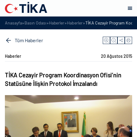
»
»
»
»
Anasayfa
Basın Odası
Haberler
Haberler
TİKA Cezayir Program Koordi
Tüm Haberler
Haberler
20 Ağustos 2015
TİKA Cezayir Program Koordinasyon Ofisi’nin
Statüsüne İlişkin Protokol İmzalandı