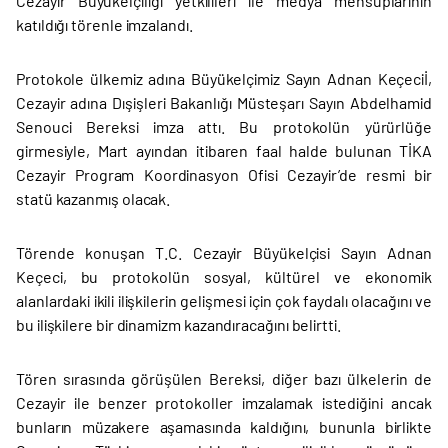
Cezayir Büyükelçiliği yetkilileri ile medya mensuplarının
katıldığı törenle imzalandı.
Protokole ülkemiz adına Büyükelçimiz Sayın Adnan Keçeciİ,
Cezayir adına Dışişleri Bakanlığı Müsteşarı Sayın Abdelhamid
Senouci Bereksi imza attı. Bu protokolün yürürlüğe
girmesiyle, Mart ayından itibaren faal halde bulunan TİKA
Cezayir Program Koordinasyon Ofisi Cezayir’de resmi bir
statü kazanmış olacak.
Törende konuşan T.C. Cezayir Büyükelçisi Sayın Adnan
Keçeci, bu protokolün sosyal, kültürel ve ekonomik
alanlardaki ikili ilişkilerin gelişmesi için çok faydalı olacağını ve
bu ilişkilere bir dinamizm kazandıracağını belirtti.
Tören sırasında görüşülen Bereksi, diğer bazı ülkelerin de
Cezayir ile benzer protokoller imzalamak istediğini ancak
bunların müzakere aşamasında kaldığını, bununla birlikte