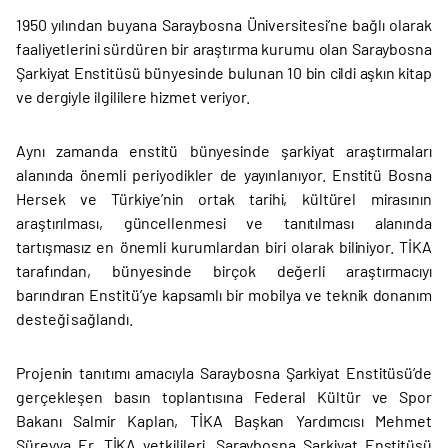
1950 yılından buyana Saraybosna Üniversitesi’ne bağlı olarak
faaliyetlerini sürdüren bir araştırma kurumu olan Saraybosna
Şarkiyat Enstitüsü bünyesinde bulunan 10 bin cildi aşkın kitap
ve dergiyle ilgililere hizmet veriyor.
Aynı zamanda enstitü bünyesinde şarkiyat araştırmaları
alanında önemli periyodikler de yayınlanıyor. Enstitü Bosna
Hersek ve Türkiye’nin ortak tarihi, kültürel mirasının
araştırılması, güncellenmesi ve tanıtılması alanında
tartışmasız en önemli kurumlardan biri olarak biliniyor. TİKA
tarafından, bünyesinde birçok değerli araştırmacıyı
barındıran Enstitü’ye kapsamlı bir mobilya ve teknik donanım
desteği sağlandı.
Projenin tanıtımı amacıyla Saraybosna Şarkiyat Enstitüsü’de
gerçekleşen basın toplantısına Federal Kültür ve Spor
Bakanı Salmir Kaplan, TİKA Başkan Yardımcısı Mehmet
Süreyya Er, TİKA yetkilileri, Saraybosna Şarkiyat Enstitüsü