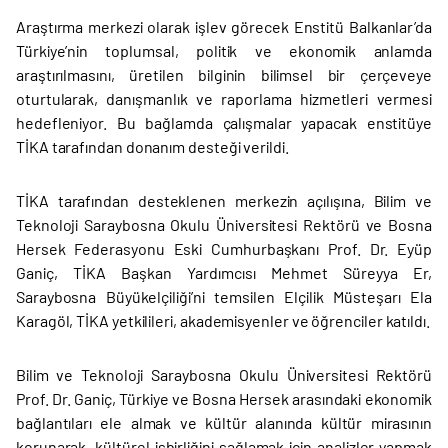
Araştırma merkezi olarak işlev görecek Enstitü Balkanlar’da
Türkiye’nin toplumsal, politik ve ekonomik anlamda
araştırılmasını, üretilen bilginin bilimsel bir çerçeveye
oturtularak, danışmanlık ve raporlama hizmetleri vermesi
hedefleniyor. Bu bağlamda çalışmalar yapacak enstitüye
TİKA tarafından donanım desteği verildi.
TİKA tarafından desteklenen merkezin açılışına, Bilim ve
Teknoloji Saraybosna Okulu Üniversitesi Rektörü ve Bosna
Hersek Federasyonu Eski Cumhurbaşkanı Prof. Dr. Eyüp
Ganiç, TİKA Başkan Yardımcısı Mehmet Süreyya Er,
Saraybosna Büyükelçiliği’ni temsilen Elçilik Müsteşarı Ela
Karagöl, TİKA yetkilileri, akademisyenler ve öğrenciler katıldı.
Bilim ve Teknoloji Saraybosna Okulu Üniversitesi Rektörü
Prof. Dr. Ganiç, Türkiye ve Bosna Hersek arasındaki ekonomik
bağlantıları ele almak ve kültür alanında kültür mirasının
korunarak, kültürel işbirliğini sağlamak için analizler yapmak