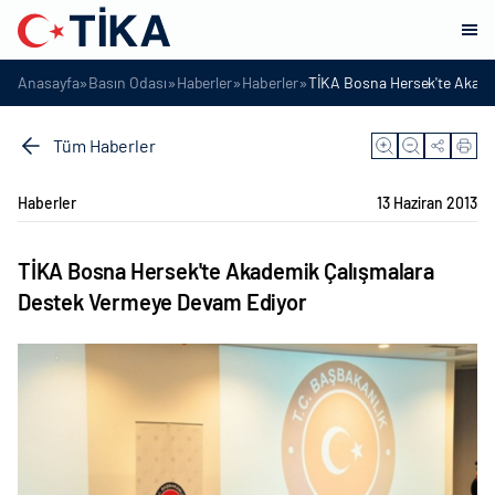
»
»
»
»
Anasayfa
Basın Odası
Haberler
Haberler
TİKA Bosna Hersek'te Akade
Tüm Haberler
Haberler
13 Haziran 2013
TİKA Bosna Hersek'te Akademik Çalışmalara
Destek Vermeye Devam Ediyor