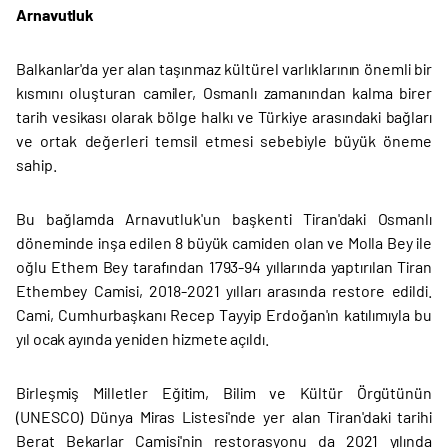
Arnavutluk
Balkanlar'da yer alan taşınmaz kültürel varlıklarının önemli bir
kısmını oluşturan camiler, Osmanlı zamanından kalma birer
tarih vesikası olarak bölge halkı ve Türkiye arasındaki bağları
ve ortak değerleri temsil etmesi sebebiyle büyük öneme
sahip.
Bu bağlamda Arnavutluk'un başkenti Tiran'daki Osmanlı
döneminde inşa edilen 8 büyük camiden olan ve Molla Bey ile
oğlu Ethem Bey tarafından 1793-94 yıllarında yaptırılan Tiran
Ethembey Camisi, 2018-2021 yılları arasında restore edildi.
Cami, Cumhurbaşkanı Recep Tayyip Erdoğan'ın katılımıyla bu
yıl ocak ayında yeniden hizmete açıldı.
Birleşmiş Milletler Eğitim, Bilim ve Kültür Örgütünün
(UNESCO) Dünya Miras Listesi'nde yer alan Tiran'daki tarihi
Berat Bekarlar Camisi'nin restorasyonu da 2021 yılında