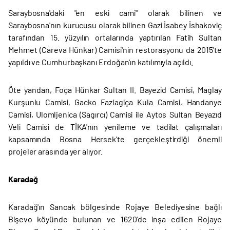
Saraybosna'daki "en eski cami" olarak bilinen ve
Saraybosna'nın kurucusu olarak bilinen Gazi İsabey İshakoviç
tarafından 15. yüzyılın ortalarında yaptırılan Fatih Sultan
Mehmet (Careva Hünkar) Camisi'nin restorasyonu da 2015'te
yapıldı ve Cumhurbaşkanı Erdoğan'ın katılımıyla açıldı.
Öte yandan, Foça Hünkar Sultan II. Bayezid Camisi, Maglay
Kurşunlu Camisi, Gacko Fazlagiça Kula Camisi, Handanye
Camisi, Ulomljenica (Sagırcı) Camisi ile Aytos Sultan Beyazıd
Veli Camisi de TİKA'nın yenileme ve tadilat çalışmaları
kapsamında Bosna Hersek'te gerçekleştirdiği önemli
projeler arasında yer alıyor.
Karadağ
Karadağ'ın Sancak bölgesinde Rojaye Belediyesine bağlı
Bişevo köyünde bulunan ve 1620'de inşa edilen Rojaye