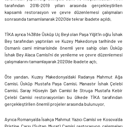
tarafından 2016-2019 yılları arasında gerçekleştirilen
kapsamlı restorasyon ve çevre düzenlemesi çalışmaları
sonrasında tamamlanarak 2020'de tekrar ibadete açıldı.
TİKA ayrıca 1438'de Üsküp Uç Beyi olan Paşa Yiğit'in oğlu İshak
Bey tarafından yaptırılan ve Kuzey Makedonya tarihinde ve
Osmanlı cami mimarisinde önemli yere sahip olan Üsküp
İshak Bey Alaca Camisi'ni de yenileme ve çevre düzenlemesi
çalışmalarını tamamlayarak 2020'de ibadete açtı.
Öte yandan, Kuzey Makedonya'daki Radanya Mahmut Ağa
Camisi, Üsküp Mustafa Paşa Camisi, Manastır İshak Çelebi
Camisi, Saray Hüseyin Şah Camisi ile Struga Mustafa Kebir
Çelebi Camisi restorasyonları bu ülkede TİKA tarafından
gerçekleştirilen önemli projeler arasında bulunuyor.
Ayrıca Romanya'da İsakça Mahmut Yazıcı Camisi ve Kosova'da
Priştine Çarşı (Sultan Murat) Camisi restorasyon çalışmaları