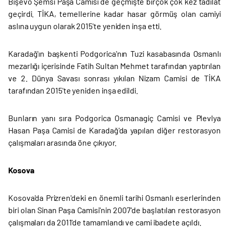
Bişevo Şemsi Paşa Camisi de geçmişte birçok çok kez tadilat
geçirdi. TİKA, temellerine kadar hasar görmüş olan camiyi
aslına uygun olarak 2015'te yeniden inşa etti.
Karadağ'ın başkenti Podgorica'nın Tuzi kasabasında Osmanlı
mezarlığı içerisinde Fatih Sultan Mehmet tarafından yaptırılan
ve 2. Dünya Savası sonrası yıkılan Nizam Camisi de TİKA
tarafından 2015'te yeniden inşa edildi.
Bunların yanı sıra Podgorica Osmanagiç Camisi ve Plevlya
Hasan Paşa Camisi de Karadağ'da yapılan diğer restorasyon
çalışmaları arasında öne çıkıyor.
Kosova
Kosova'da Prizren'deki en önemli tarihi Osmanlı eserlerinden
biri olan Sinan Paşa Camisi'nin 2007'de başlatılan restorasyon
çalışmaları da 2011'de tamamlandı ve cami ibadete açıldı.