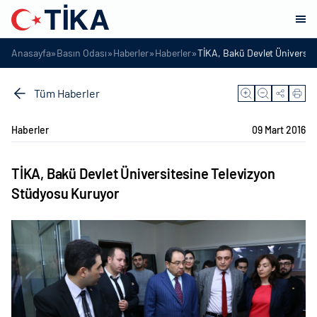
»
»
»
»
Anasayfa
Basın Odası
Haberler
Haberler
TİKA, Bakü Devlet Üniversit
Tüm Haberler
Haberler
09 Mart 2016
TİKA, Bakü Devlet Üniversitesine Televizyon
Stüdyosu Kuruyor