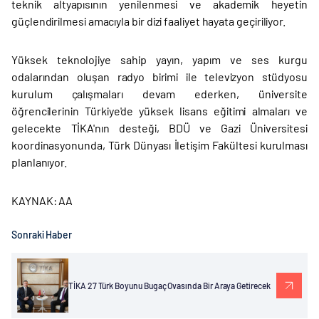
teknik altyapısının yenilenmesi ve akademik heyetin
güçlendirilmesi amacıyla bir dizi faaliyet hayata geçiriliyor.
Yüksek teknolojiye sahip yayın, yapım ve ses kurgu
odalarından oluşan radyo birimi ile televizyon stüdyosu
kurulum çalışmaları devam ederken, üniversite
öğrencilerinin Türkiye'de yüksek lisans eğitimi almaları ve
gelecekte TİKA'nın desteği, BDÜ ve Gazi Üniversitesi
koordinasyonunda, Türk Dünyası İletişim Fakültesi kurulması
planlanıyor.
KAYNAK: AA
Sonraki Haber
TİKA 27 Türk Boyunu Bugaç Ovasında Bir Araya Getirecek