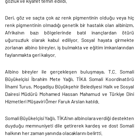
gözlük ve kıyafet temin edildi.
Deri, göz ve saçta çok az renk pigmentinin olduğu veya hiç
renk pigmentinin olmadığı genetik bir hastalık olan albinizm,
Afrika’nın bazı bölgelerinde batıl inançlardan ötürü
uğursuzluk olarak kabul ediliyor. Sosyal hayata girmekte
zorlanan albino bireyler, iş bulmakta ve eğitim imkanlarından
faylanmakta geri kalıyor.
Albino bireyler ile gerçekleşen buluşmaya, T.C. Somali
Büyükelçisi İbrahim Mete Yağlı, TİKA Somali Koordinatörü
İlhami Turus, Mogadişu Büyükşehir Belediyesi Halk ve Sosyal
Dairesi Müdürü Mohamed Hassan Mahamud ve Türkiye Dini
Hizmetleri Müşaviri Ömer Faruk Arslan katıldı.
Somali Büyükelçisi Yağlı, TİKA’nın albinolara verdiği destekten
duyduğu memnuniyeti dile getirerek kardeş ve dost Somali
halkının her zaman yanında olacaklarını belirtti.