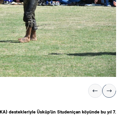
İKA) destekleriyle Üsküp’ün Studeniçan köyünde bu yıl 7.