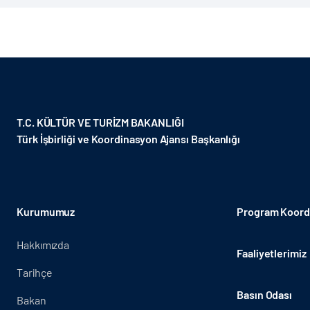
bölgesinde, beş yüz yıllık bir geleneğe dayanmakta olan yağl
T.C. KÜLTÜR VE TURİZM BAKANLIĞI
Türk İşbirliği ve Koordinasyon Ajansı Başkanlığı
Kurumumuz
Program Koordi
Hakkımızda
Faaliyetlerimiz
Tarihçe
Basın Odası
Bakan