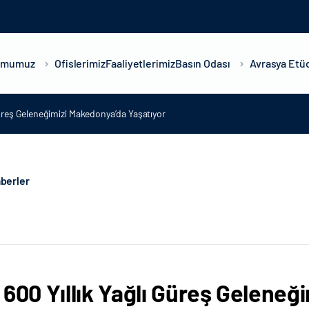
umumuz
Ofislerimiz
Faaliyetlerimiz
Basın Odası
Avrasya Etüd
Güreş Geleneğimizi Makedonya’da Yaşatıyor
berler
 600 Yıllık Yağlı Güreş Geleneğ