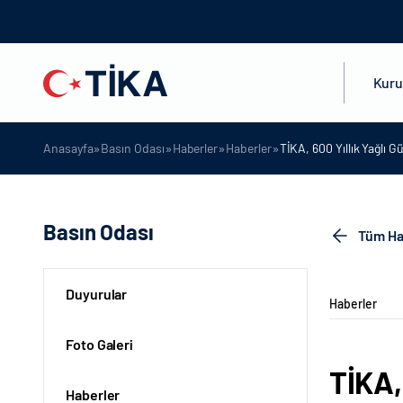
Kur
»
»
»
»
Anasayfa
Basın Odası
Haberler
Haberler
TİKA, 600 Yıllık Yağlı 
Basın Odası
Tüm Ha
Duyurular
Haberler
Foto Galeri
TİKA,
Haberler