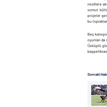
nesillere ak
somut kültü
projeler ge
bu topraklar
Beş kategor
oyunları da 
Üsküplü gür
başpehlivanı
Sonraki Ha