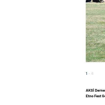
1
-
6
AKSİ Derneğ
Etno Fest G