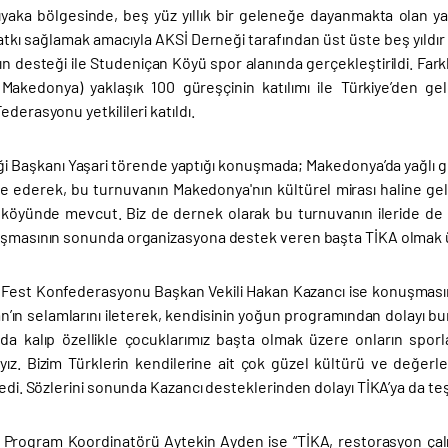
yaka bölgesinde, beş yüz yıllık bir geleneğe dayanmakta olan y
atkı sağlamak amacıyla AKSİ Derneği tarafından üst üste beş yıldır
nın desteği ile Studeniçan Köyü spor alanında gerçekleştirildi. Far
Makedonya) yaklaşık 100 güreşçinin katılımı ile Türkiye’den
ederasyonu yetkilileri katıldı.
i Başkanı Yaşari törende yaptığı konuşmada; Makedonya’da yağlı gür
fade ederek, bu turnuvanın Makedonya'nın kültürel mirası haline g
köyünde mevcut. Biz de dernek olarak bu turnuvanın ileride de 
uşmasının sonunda organizasyona destek veren başta TİKA olmak üz
Fest Konfederasyonu Başkan Vekili Hakan Kazancı ise konuşmas
n’ın selamlarını ileterek, kendisinin yoğun programından dolayı bur
ında kalıp özellikle çocuklarımız başta olmak üzere onların spor
ız. Bizim Türklerin kendilerine ait çok güzel kültürü ve değerle
dedi. Sözlerini sonunda Kazancı desteklerinden dolayı TİKA’ya da teşe
Program Koordinatörü Aytekin Ayden ise “TİKA, restorasyon çalış