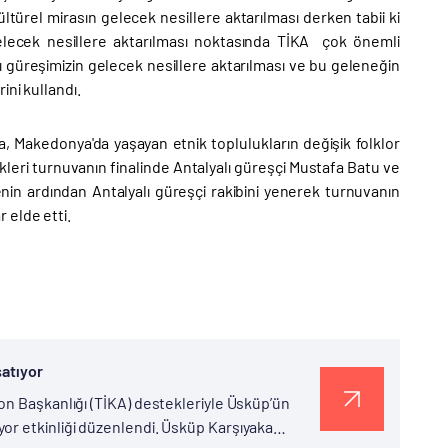
ltürel mirasın gelecek nesillere aktarılması derken tabii ki
gelecek nesillere aktarılması noktasında TİKA çok önemli
 güreşimizin gelecek nesillere aktarılması ve bu geleneğin
ini kullandı.
, Makedonya'da yaşayan etnik toplulukların değişik folklor
ikleri turnuvanın finalinde Antalyalı güreşçi Mustafa Batu ve
n ardından Antalyalı güreşçi rakibini yenerek turnuvanın
 elde etti.
şatıyor
on Başkanlığı (TİKA) destekleriyle Üsküp’ün
or etkinliği düzenlendi. Üsküp Karşıyaka