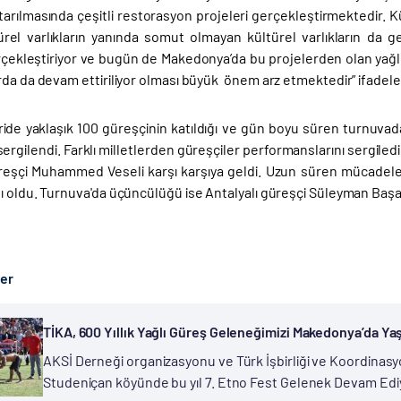
tarılmasında çeşitli restorasyon projeleri gerçekleştirmektedir. Kü
rel varlıkların yanında somut olmayan kültürel varlıkların da 
rçekleştiriyor ve bugün de Makedonya’da bu projelerden olan yağlı
da da devam ettiriliyor olması büyük önem arz etmektedir” ifadeler
ide yaklaşık 100 güreşçinin katıldığı ve gün boyu süren turnuvada
sergilendi. Farklı milletlerden güreşçiler performanslarını sergiled
eşçi Muhammed Veseli karşı karşıya geldi. Uzun süren mücadeleni
 oldu. Turnuva'da üçüncülüğü ise Antalyalı güreşçi Süleyman Başar
ber
TİKA, 600 Yıllık Yağlı Güreş Geleneğimizi Makedonya’da Ya
AKSİ Derneği organizasyonu ve Türk İşbirliği ve Koordinasy
Studeniçan köyünde bu yıl 7. Etno Fest Gelenek Devam Ediy