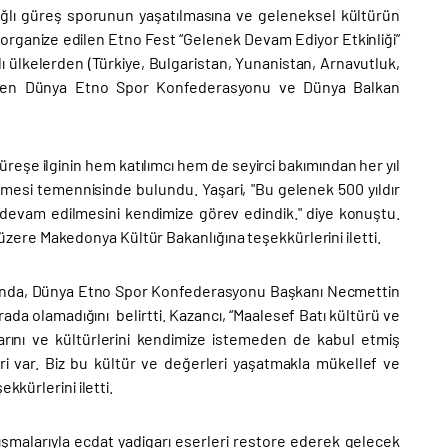
ağlı güreş sporunun yaşatılmasına ve geleneksel kültürün
 organize edilen Etno Fest “Gelenek Devam Ediyor Etkinliği”
klı ülkelerden (Türkiye, Bulgaristan, Yunanistan, Arnavutluk,
 gelen Dünya Etno Spor Konfederasyonu ve Dünya Balkan
eşe ilginin hem katılımcı hem de seyirci bakımından her yıl
elmesi temennisinde bulundu. Yaşari, "Bu gelenek 500 yıldır
devam edilmesini kendimize görev edindik." diye konuştu.
ere Makedonya Kültür Bakanlığına teşekkürlerini iletti.
ında, Dünya Etno Spor Konfederasyonu Başkanı Necmettin
ada olamadığını belirtti. Kazancı, “Maalesef Batı kültürü ve
larını ve kültürlerini kendimize istemeden de kabul etmiş
ri var. Biz bu kültür ve değerleri yaşatmakla mükellef ve
kkürlerini iletti.
malarıyla ecdat yadigarı eserleri restore ederek gelecek