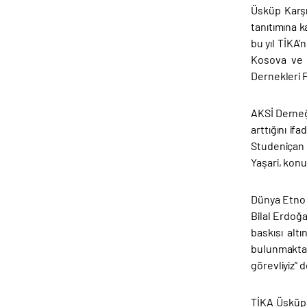
Üsküp Karşı
tanıtımına k
bu yıl TİKA’
Kosova ve 
Dernekleri F
AKSİ Derneğ
arttığını i
Studeniçan 
Yaşari, kon
Dünya Etno 
Bilal Erdoğa
baskısı alt
bulunmaktay
görevliyiz” 
TİKA Üsküp 