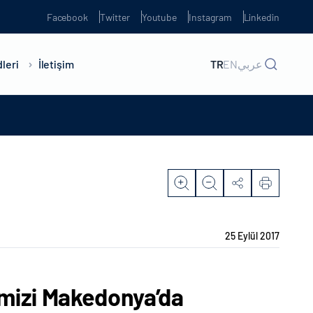
Facebook
Twitter
Youtube
Instagram
Linkedin
leri
İletişim
TR
EN
عربي
25 Eylül 2017
imizi Makedonya’da