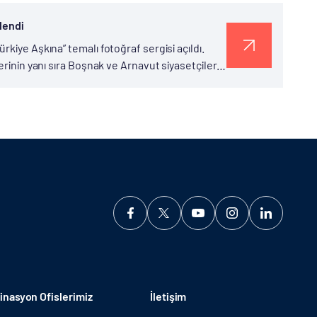
lendi
kiye Aşkına” temalı fotoğraf sergisi açıldı.
erinin yanı sıra Boşnak ve Arnavut siyasetçilerin
n...
nasyon Ofislerimiz
İletişim