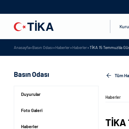
Kur
»
»
»
»
Anasayfa
Basın Odası
Haberler
Haberler
TİKA 15 Temmuz’da Güne
Basın Odası
Tüm Ha
Duyurular
Haberler
Foto Galeri
TİKA 
Haberler