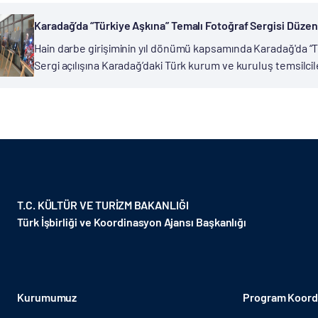
Karadağ’da “Türkiye Aşkına” Temalı Fotoğraf Sergisi Düzen
Hain darbe girişiminin yıl dönümü kapsamında Karadağ'da “Tür
Sergi açılışına Karadağ’daki Türk kurum ve kuruluş temsilcil
de aralarında bulunduğu çok sayıda davetli katıldı. Karadağ'ı
T.C. KÜLTÜR VE TURİZM BAKANLIĞI
Türk İşbirliği ve Koordinasyon Ajansı Başkanlığı
Kurumumuz
Program Koordi