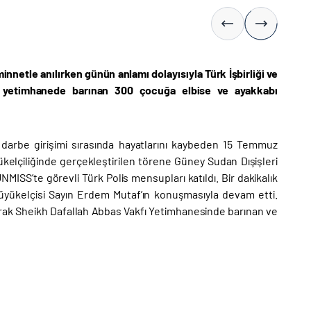
nnetle anılırken günün anlamı dolayısıyla Türk İşbirliği ve
r yetimhanede barınan 300 çocuğa elbise ve ayakkabı
 darbe girişimi sırasında hayatlarını kaybeden 15 Temmuz
kelçiliğinde gerçekleştirilen törene Güney Sudan Dışişleri
NMISS’te görevli Türk Polis mensupları katıldı. Bir dakikalık
Büyükelçisi Sayın Erdem Mutaf’ın konuşmasıyla devam etti.
rak Sheikh Dafallah Abbas Vakfı Yetimhanesinde barınan ve