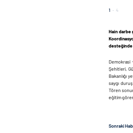
1
-
4
Hain darbe 
Koordinasy
desteğinde
Demokrasi v
Şehitleri, 
Bakanlığı ye
saygı duruş
Tören sonun
eğitim göre
Sonraki Ha