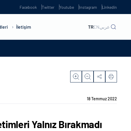
Facebook
Twitter
Youtube
Instagram
Linkedin
leri
İletişim
TR
EN
عربي
18 Temmuz 2022
imleri Yalnız Bırakmadı