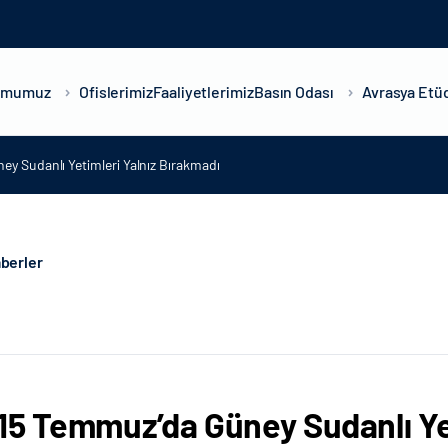
umumuz
Ofislerimiz
Faaliyetlerimiz
Basın Odası
Avrasya Etüd
y Sudanlı Yetimleri Yalnız Bırakmadı
berler
15 Temmuz’da Güney Sudanlı Yet