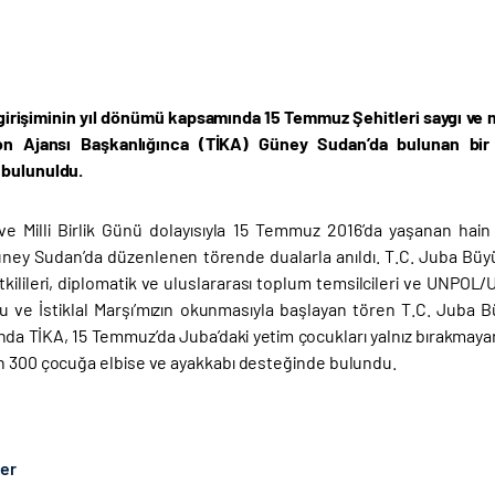
girişiminin yıl dönümü kapsamında 15 Temmuz Şehitleri saygı ve mi
on Ajansı Başkanlığınca (TİKA) Güney Sudan’da bulunan bi
 bulunuldu.
e Milli Birlik Günü dolayısıyla 15 Temmuz 2016’da yaşanan hain
Güney Sudan’da düzenlenen törende dualarla anıldı. T.C. Juba Büyü
tkilileri, diplomatik ve uluslararası toplum temsilcileri ve UNPOL/U
u ve İstiklal Marşı’mızın okunmasıyla başlayan tören T.C. Juba 
da TİKA, 15 Temmuz’da Juba’daki yetim çocukları yalnız bırakmaya
n 300 çocuğa elbise ve ayakkabı desteğinde bulundu.
ber