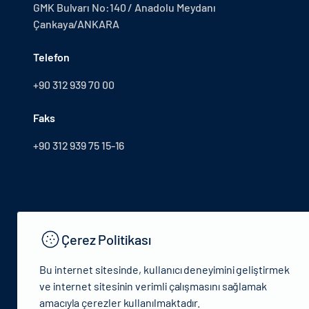
GMK Bulvarı No:140 / Anadolu Meydanı
Çankaya/ANKARA
Telefon
+90 312 939 70 00
Faks
+90 312 939 75 15-16
Çerez Politikası
Bu internet sitesinde, kullanıcı deneyimini geliştirmek
ve internet sitesinin verimli çalışmasını sağlamak
amacıyla çerezler kullanılmaktadır.