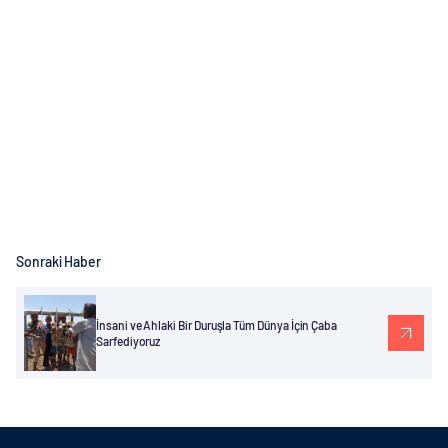
Sonraki Haber
İnsani ve Ahlaki Bir Duruşla Tüm Dünya İçin Çaba
Sarfediyoruz