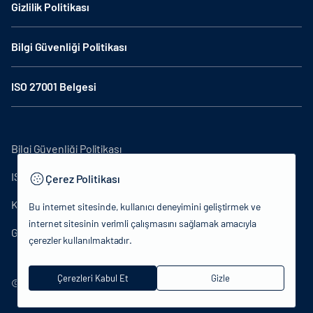
Gizlilik Politikası
Bilgi Güvenliği Politikası
ISO 27001 Belgesi
Bilgi Güvenliği Politikası
ISO27001
Çerez Politikası
KVKK Aydınlatma Metni
Bu internet sitesinde, kullanıcı deneyimini geliştirmek ve
internet sitesinin verimli çalışmasını sağlamak amacıyla
Gizlilik Politikası
çerezler kullanılmaktadır.
Çerezleri Kabul Et
Gizle
© 2024 T.C.Kütlür ve Turizm Bakanlığı - Tüm hakları saklıdır.