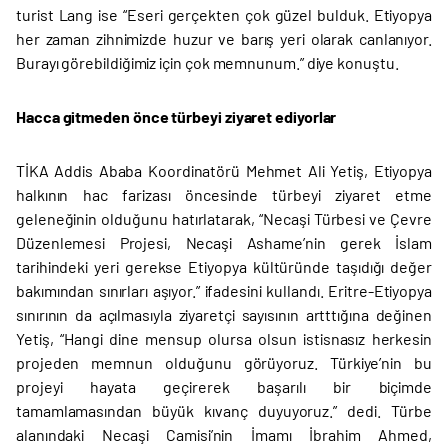
turist Lang ise “Eseri gerçekten çok güzel bulduk. Etiyopya
her zaman zihnimizde huzur ve barış yeri olarak canlanıyor.
Burayı görebildiğimiz için çok memnunum.” diye konuştu.
Hacca gitmeden önce türbeyi ziyaret ediyorlar
TİKA Addis Ababa Koordinatörü Mehmet Ali Yetiş, Etiyopya
halkının hac farizası öncesinde türbeyi ziyaret etme
geleneğinin olduğunu hatırlatarak, “Necaşi Türbesi ve Çevre
Düzenlemesi Projesi, Necaşi Ashame’nin gerek İslam
tarihindeki yeri gerekse Etiyopya kültüründe taşıdığı değer
bakımından sınırları aşıyor.” ifadesini kullandı. Eritre-Etiyopya
sınırının da açılmasıyla ziyaretçi sayısının artttığına değinen
Yetiş, “Hangi dine mensup olursa olsun istisnasız herkesin
projeden memnun olduğunu görüyoruz. Türkiye’nin bu
projeyi hayata geçirerek başarılı bir biçimde
tamamlamasından büyük kıvanç duyuyoruz.” dedi. Türbe
alanındaki Necaşi Camisi’nin İmamı İbrahim Ahmed,