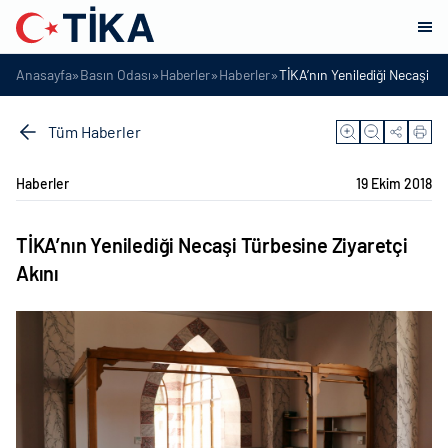
»
»
»
»
Anasayfa
Basın Odası
Haberler
Haberler
TİKA’nın Yenilediği Necaşi Tü
Tüm Haberler
Haberler
19 Ekim 2018
TİKA’nın Yenilediği Necaşi Türbesine Ziyaretçi
Akını