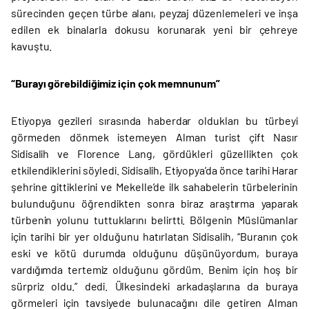
sürecinden geçen türbe alanı, peyzaj düzenlemeleri ve inşa
edilen ek binalarla dokusu korunarak yeni bir çehreye
kavuştu.
“Burayı görebildiğimiz için çok memnunum”
Etiyopya gezileri sırasında haberdar oldukları bu türbeyi
görmeden dönmek istemeyen Alman turist çift Nasır
Sidisalih ve Florence Lang, gördükleri güzellikten çok
etkilendiklerini söyledi. Sidisalih, Etiyopya’da önce tarihi Harar
şehrine gittiklerini ve Mekelle’de ilk sahabelerin türbelerinin
bulunduğunu öğrendikten sonra biraz araştırma yaparak
türbenin yolunu tuttuklarını belirtti. Bölgenin Müslümanlar
için tarihi bir yer olduğunu hatırlatan Sidisalih, “Buranın çok
eski ve kötü durumda olduğunu düşünüyordum, buraya
vardığımda tertemiz olduğunu gördüm. Benim için hoş bir
sürpriz oldu.” dedi. Ülkesindeki arkadaşlarına da buraya
görmeleri için tavsiyede bulunacağını dile getiren Alman