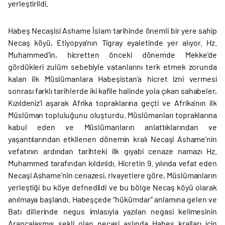
yerleştirildi.
Habeş Necaşisi Ashame İslam tarihinde önemli bir yere sahip
Necaş köyü, Etiyopya’nın Tigray eyaletinde yer alıyor. Hz.
Muhammed’in, hicretten önceki dönemde Mekke'de
gördükleri zulüm sebebiyle vatanlarını terk etmek zorunda
kalan ilk Müslümanlara Habeşistan'a hicret izni vermesi
sonrası farklı tarihlerde iki kafile halinde yola çıkan sahabeler,
Kızıldeniz'i aşarak Afrika topraklarına geçti ve Afrika'nın ilk
Müslüman topluluğunu oluşturdu. Müslümanları topraklarına
kabul eden ve Müslümanların anlattıklarından ve
yaşantılarından etkilenen dönemin kralı Necaşi Ashame’nin
vefatının ardından tarihteki ilk gıyabi cenaze namazı Hz.
Muhammed tarafından kıldırıldı. Hicretin 9. yılında vefat eden
Necaşi Ashame'nin cenazesi, rivayetlere göre, Müslümanların
yerleştiği bu köye defnedildi ve bu bölge Necaş köyü olarak
anılmaya başlandı. Habeşçede “hükümdar” anlamına gelen ve
Batı dillerinde negus imlasıyla yazılan negasi kelimesinin
Arapçalaşmış şekli olan necaşi aslında Habeş kralları için