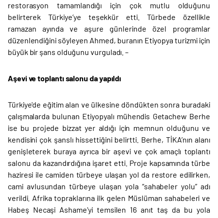
restorasyon tamamlandığı için çok mutlu olduğunu
belirterek Türkiye’ye teşekkür etti. Türbede özellikle
ramazan ayında ve aşure günlerinde özel programlar
düzenlendiğini söyleyen Ahmed, buranın Etiyopya turizmi için
büyük bir şans olduğunu vurguladı. –
Aşevi ve toplantı salonu da yapıldı
Türkiye'de eğitim alan ve ülkesine döndükten sonra buradaki
çalışmalarda bulunan Etiyopyalı mühendis Getachew Berhe
ise bu projede bizzat yer aldığı için memnun olduğunu ve
kendisini çok şanslı hissettiğini belirtti. Berhe, TİKA’nın alanı
genişleterek buraya ayrıca bir aşevi ve çok amaçlı toplantı
salonu da kazandırdığına işaret etti. Proje kapsamında türbe
haziresi ile camiden türbeye ulaşan yol da restore edilirken,
cami avlusundan türbeye ulaşan yola “sahabeler yolu” adı
verildi. Afrika topraklarına ilk gelen Müslüman sahabeleri ve
Habeş Necaşi Ashame'yi temsilen 16 anıt taş da bu yola