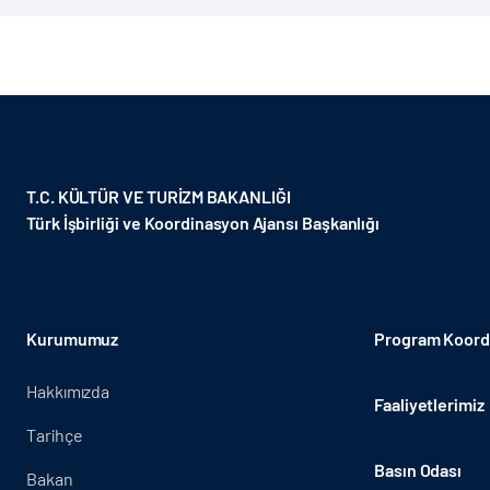
Cojep işbirliği ile Başkent Kinşasa'da yaşları 2 ila 17 arasınd
T.C. KÜLTÜR VE TURİZM BAKANLIĞI
Türk İşbirliği ve Koordinasyon Ajansı Başkanlığı
Kurumumuz
Program Koordi
Hakkımızda
Faaliyetlerimiz
Tarihçe
Basın Odası
Bakan