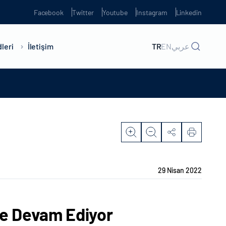
Facebook
Twitter
Youtube
Instagram
Linkedin
leri
İletişim
TR
EN
عربي
29 Nisan 2022
de Devam Ediyor