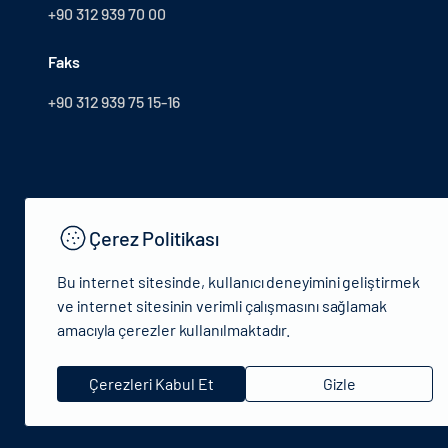
+90 312 939 70 00
Faks
+90 312 939 75 15-16
Çerez Politikası
Bu internet sitesinde, kullanıcı deneyimini geliştirmek
ve internet sitesinin verimli çalışmasını sağlamak
amacıyla çerezler kullanılmaktadır.
© 2024 T.C.Kütlür ve Turizm Bakanlığı - Tüm hakları saklıdır
Çerezleri Kabul Et
Gizle