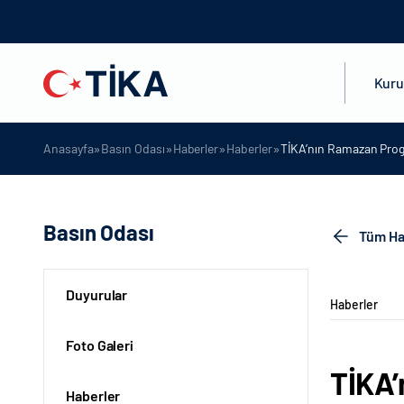
Kur
»
»
»
»
Anasayfa
Basın Odası
Haberler
Haberler
TİKA’nın Ramazan Prog
Basın Odası
Tüm Ha
Duyurular
Haberler
Foto Galeri
TİKA’
Haberler