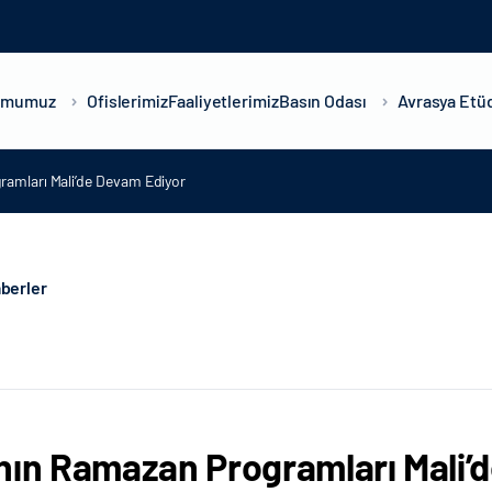
umumuz
Ofislerimiz
Faaliyetlerimiz
Basın Odası
Avrasya Etüd
ramları Mali’de Devam Ediyor
berler
nın Ramazan Programları Mali’