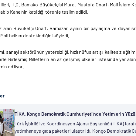
ileri, T.C. Bamako Büyükelçisi Murat Mustafa Onart, Mali İslam 
bib Kane’nin katıldığı törenle teslim edildi.
 alan Büyükelçi Onart, Ramazan ayının bir paylaşma ve dayanışma
Mali halkını desteklediğini söyledi.
i, sanayi sektörünün yetersizliği, hızlı nüfus artışı, kalitesiz eğit
rle Birleşmiş Milletlerin en az gelişmiş ülkeler listesinde yer ala
min ediliyor.
ber
TİKA, Kongo Demokratik Cumhuriyeti'nde Yetimlerin Yüz
Türk İşbirliği ve Koordinasyon Ajansı Başkanlığı (TİKA) ta
yetimhaneye gıda paketleri ulaştırıldı. Kongo Demokratik C