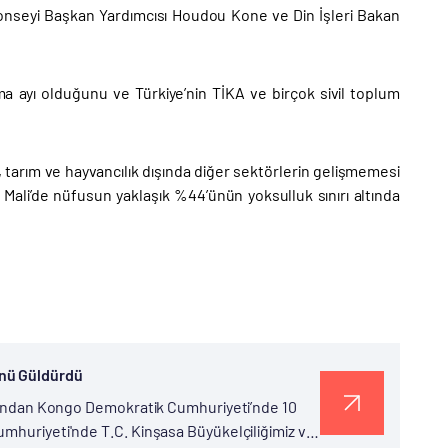
Konseyi Başkan Yardımcısı Houdou Kone ve Din İşleri Bakan
 ayı olduğunu ve Türkiye’nin TİKA ve birçok sivil toplum
im, tarım ve hayvancılık dışında diğer sektörlerin gelişmemesi
n Mali’de nüfusun yaklaşık %44’ünün yoksulluk sınırı altında
ünü Güldürdü
rafından Kongo Demokratik Cumhuriyeti’nde 10
umhuriyeti'nde T.C. Kinşasa Büyükelçiliğimiz ve