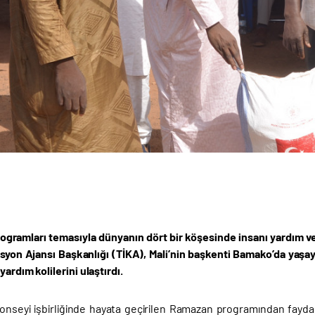
gramları temasıyla dünyanın dört bir köşesinde insanı yardım ve
syon Ajansı Başkanlığı (TİKA), Mali’nin başkenti Bamako’da yaşa
yardım kolilerini ulaştırdı.
onseyi işbirliğinde hayata geçirilen Ramazan programından faydalana