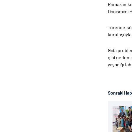
Ramazan kol
Danışmanı Ha
Törende söz
kuruluşuyla 
Gıda problem
gibi nedenle
yaşadığı tah
Sonraki Ha