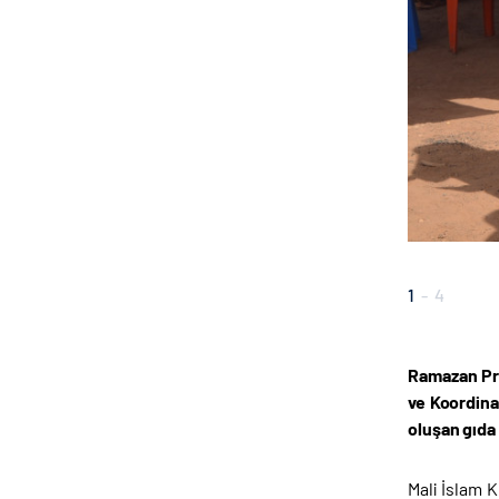
1
-
4
Ramazan Pro
ve Koordina
oluşan gıda 
Mali İslam K