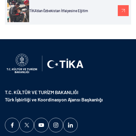
TİKA’dan Özbekistan İtfaiyesine Eğitim
T.C. KÜLTÜR VE TURİZM BAKANLIĞI
Türk İşbirliği ve Koordinasyon Ajansı Başkanlığı