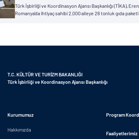
Türk İşbirliği ve Koordinasyon Ajansı Başkanlığı (TİKA), E
Romanya’da ihtiyaç sahibi 2.000 aileye 26 tonluk gıda paketi
tarafından Yunus Emre ve Türkçe Yılı, Hacı Bektaş Veli Yılı...
T.C. KÜLTÜR VE TURİZM BAKANLIĞI
Türk İşbirliği ve Koordinasyon Ajansı Başkanlığı
Kurumumuz
Program Koordi
Hakkımızda
Faaliyetlerimiz