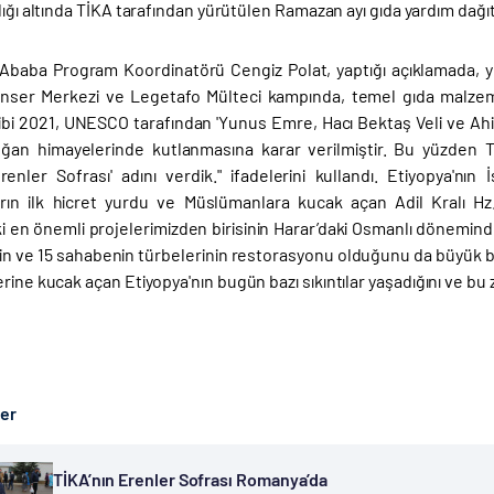
lığı altında TİKA tarafından yürütülen Ramazan ayı gıda yardım dağıt
Ababa Program Koordinatörü Cengiz Polat, yaptığı açıklamada, 
nser Merkezi ve Legetafo Mülteci kampında, temel gıda malzemeler
 gibi 2021, UNESCO tarafından 'Yunus Emre, Hacı Bektaş Veli ve Ah
ğan himayelerinde kutlanmasına karar verilmiştir. Bu yüzden 
Erenler Sofrası' adını verdik." ifadelerini kullandı. Etiyopya'nın
ın ilk hicret yurdu ve Müslümanlara kucak açan Adil Kralı Hz.
ki en önemli projelerimizden birisinin Harar’daki Osmanlı dönemin
in ve 15 sahabenin türbelerinin restorasyonu olduğunu da büyük bir 
erine kucak açan Etiyopya'nın bugün bazı sıkıntılar yaşadığını ve bu 
ber
TİKA’nın Erenler Sofrası Romanya’da