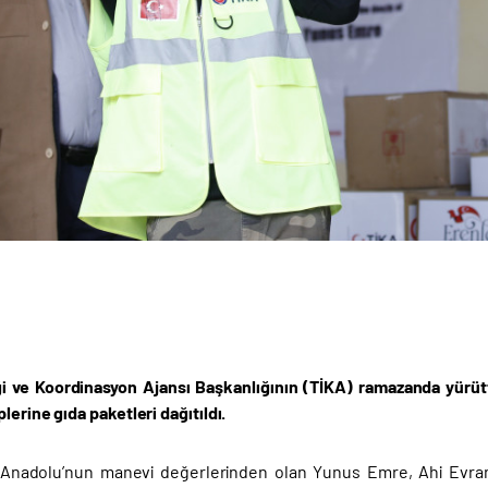
iği ve Koordinasyon Ajansı Başkanlığının (TİKA) ramazanda yürü
plerine gıda paketleri dağıtıldı.
n Anadolu’nun manevi değerlerinden olan Yunus Emre, Ahi Evran ve