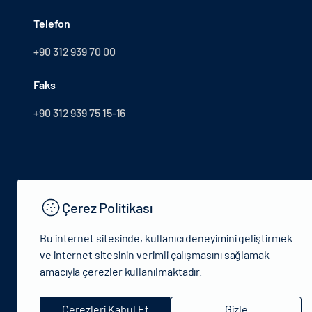
Telefon
+90 312 939 70 00
Faks
+90 312 939 75 15-16
Çerez Politikası
Bu internet sitesinde, kullanıcı deneyimini geliştirmek
ve internet sitesinin verimli çalışmasını sağlamak
amacıyla çerezler kullanılmaktadır.
© 2024 T.C.Kütlür ve Turizm Bakanlığı - Tüm hakları saklıdır
Çerezleri Kabul Et
Gizle