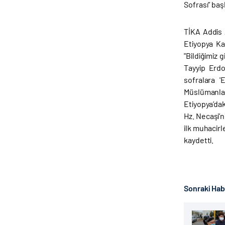
Sofrası” baş
TİKA Addis 
Etiyopya Ka
"Bildiğimiz
Tayyip Erdo
sofralara '
Müslümanlar
Etiyopya’da
Hz. Necaşi’n
ilk muhacirl
kaydetti.
Sonraki Ha