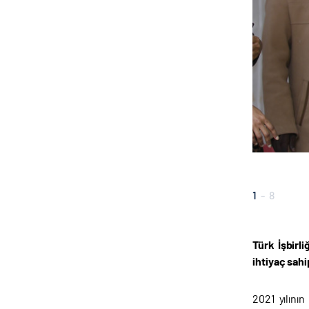
1
-
8
Türk İşbirl
ihtiyaç sahi
2021 yılını