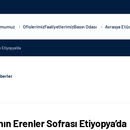
umumuz
Ofislerimiz
Faaliyetlerimiz
Basın Odası
Avrasya Etüd
ı Etiyopya’da
berler
nın Erenler Sofrası Etiyopya’da