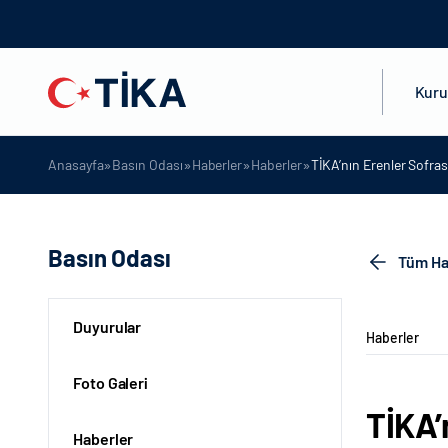
Kur
»
»
»
»
Anasayfa
Basın Odası
Haberler
Haberler
TİKA’nın Erenler Sofras
Basın Odası
Tüm Ha
Duyurular
Haberler
Foto Galeri
TİKA’
Haberler