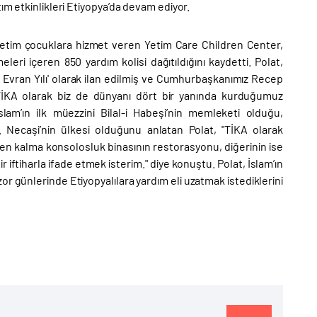
ım etkinlikleri Etiyopya’da devam ediyor.
yetim çocuklara hizmet veren Yetim Care Children Center,
i içeren 850 yardım kolisi dağıtıldığını kaydetti. Polat,
i Evran Yılı' olarak ilan edilmiş ve Cumhurbaşkanımız Recep
TİKA olarak biz de dünyanı dört bir yanında kurduğumuz
 İslam’ın ilk müezzini Bilal-i Habeşi’nin memleketi olduğu,
 Necaşi’nin ülkesi olduğunu anlatan Polat, "TİKA olarak
den kalma konsolosluk binasının restorasyonu, diğerinin ise
iftiharla ifade etmek isterim." diye konuştu. Polat, İslam’ın
zor günlerinde Etiyopyalılara yardım eli uzatmak istediklerini