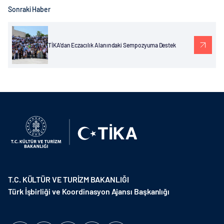
Sonraki Haber
TİKA’dan Eczacılık Alanındaki Sempozyuma Destek
T.C. KÜLTÜR VE TURİZM BAKANLIĞI
Türk İşbirliği ve Koordinasyon Ajansı Başkanlığı