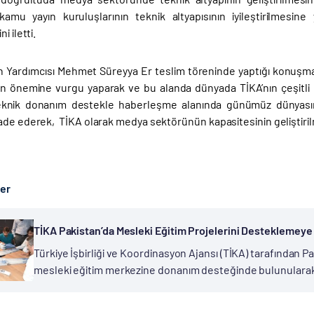
kamu yayın kuruluşlarının teknik altyapısının iyileştirilmesin
i iletti.
 Yardımcısı Mehmet Süreyya Er teslim töreninde yaptığı konuşma
arın önemine vurgu yaparak ve bu alanda dünyada TİKA’nın çeşitli p
knik donanım destekle haberleşme alanında günümüz dünyasının
ade ederek, TİKA olarak medya sektörünün kapasitesinin geliştirilm
ber
TİKA Pakistan’da Mesleki Eğitim Projelerini Desteklemey
Türkiye İşbirliği ve Koordinasyon Ajansı (TİKA) tarafından P
mesleki eğitim merkezine donanım desteğinde bulunularak 
sağladı. Pencap Hükümeti Teknik ve Mesleki Eğitim Genel 