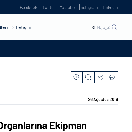
Facebook
Twitter
Youtube
Instagram
Linkedin
leri
İletişim
TR
EN
عربي
26 Ağustos 2016
Organlarına Ekipman