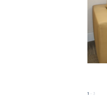
1
-
3