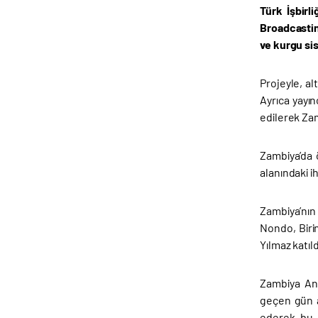
Türk İşbirl
Broadcastin
ve kurgu si
Projeyle, al
Ayrıca yayın
edilerek Zam
Zambiya’da ö
alanındaki ih
Zambiya’nın
Nondo, Biri
Yılmaz katıld
Zambiya Ank
geçen gün a
ederek bu d