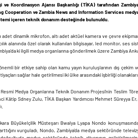
iği ve Koordinasyon Ajansı Başkanlığı (TİKA) tarafından Zambi
g Cooperation ve Zambia News and Information Services medya 
stemi içeren teknik donanım desteğinde bulunuldu.
tı adet dinamik mikrofon, altı adet aktüel kamera ve çevre ekipman
cılık alanında özel olarak kullanılan bilgisayar, led monitor, ses 
biya’da ki ilgili medya organlarına gönderilmek üzere Zambiya Ankara
nemli bir etkiye sahip olan kamu yayın kuruluşlarının dış çekim ve 
tiyaçları sağlar hale getirilmesi iki ülke arasındaki işbirliği olanakla
 Resmi Medya Organlarına Teknik Donanım Projesi’nin Teslim Tör
nci Kâtip Sdney Zulu, TİKA Başkan Yardımcısı Mehmet Süreyya Er, T
ı.
ara Büyükelçilik Müsteşarı Bwalya Lyapa Nondo konuşmasında, Z
rttığını vurguladı. Nondo, Zambiya’da medya sektöründe televi
oğrultuda medya sektöründe teknik altyapının geliştirilmesine