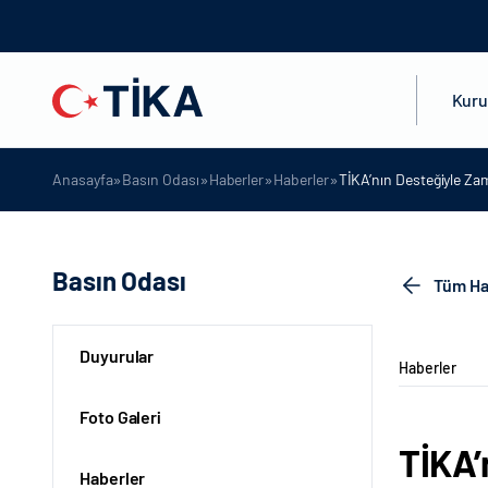
Kur
»
»
»
»
Anasayfa
Basın Odası
Haberler
Haberler
TİKA’nın Desteğiyle Za
Basın Odası
Tüm Ha
Duyurular
Haberler
Foto Galeri
TİKA’
Haberler