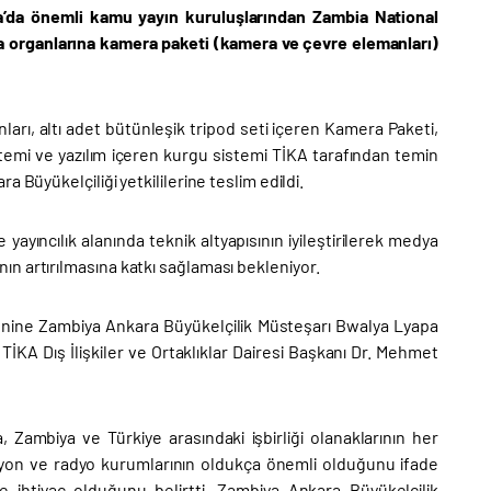
ya’da önemli kamu yayın kuruluşlarından Zambia National
organlarına kamera paketi (kamera ve çevre elemanları)
ları, altı adet bütünleşik tripod seti içeren Kamera Paketi,
sistemi ve yazılım içeren kurgu sistemi TİKA tarafından temin
 Büyükelçiliği yetkililerine teslim edildi.
yayıncılık alanında teknik altyapısının iyileştirilerek medya
rının artırılmasına katkı sağlaması bekleniyor.
enine Zambiya Ankara Büyükelçilik Müsteşarı Bwalya Lyapa
İKA Dış İlişkiler ve Ortaklıklar Dairesi Başkanı Dr. Mehmet
ambiya ve Türkiye arasındaki işbirliği olanaklarının her
zyon ve radyo kurumlarının oldukça önemli olduğunu ifade
 ihtiyaç olduğunu belirtti. Zambiya Ankara Büyükelçilik