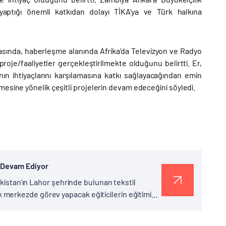
e yaptığı önemli katkıdan dolayı TİKA’ya ve Türk halkına
sında, haberleşme alanında Afrika’da Televizyon ve Radyo
roje/faaliyetler gerçekleştirilmekte olduğunu belirtti. Er,
 ihtiyaçlarını karşılamasına katkı sağlayacağından emin
esine yönelik çeşitli projelerin devam edeceğini söyledi.
e Devam Ediyor
akistan’ın Lahor şehrinde bulunan tekstil
merkezde görev yapacak eğiticilerin eğitimi
Müdürlüğü (TEVTA), MEB Mesleki...