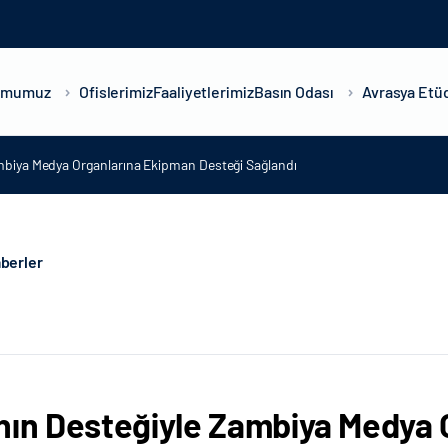
umumuz
Ofislerimiz
Faaliyetlerimiz
Basın Odası
Avrasya Etüd
mbiya Medya Organlarına Ekipman Desteği Sağlandı
berler
nın Desteğiyle Zambiya Medya 