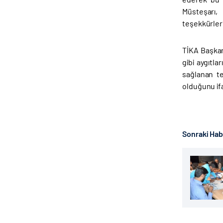
Müsteşarı, 
teşekkürlerin
TİKA Başkan
gibi aygıtl
sağlanan te
olduğunu if
Sonraki Ha