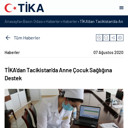
»
»
»
»
Anasayfa
Basın Odası
Haberler
Haberler
TİKA’dan Tacikistan'da Anne
Tüm Haberler
Haberler
07 Ağustos 2020
TİKA’dan Tacikistan'da Anne Çocuk Sağlığına
Destek