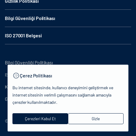
Gizlilik Politikası
Bilgi Güvenliği Politikası
ISO 27001 Belgesi
Bilgi Güvenliği Politikası
ISO27001
Çerez Politikası
KVKK Aydınlatma Metni
Bu internet sitesinde, kullanıcı deneyimini geliştirmek ve
internet sitesinin verimli çalışmasını sağlamak amacıyla
Gizlilik Politikası
çerezler kullanılmaktadır.
Çerezleri Kabul Et
Gizle
© 2024 T.C.Kütlür ve Turizm Bakanlığı - Tüm hakları saklıdır.