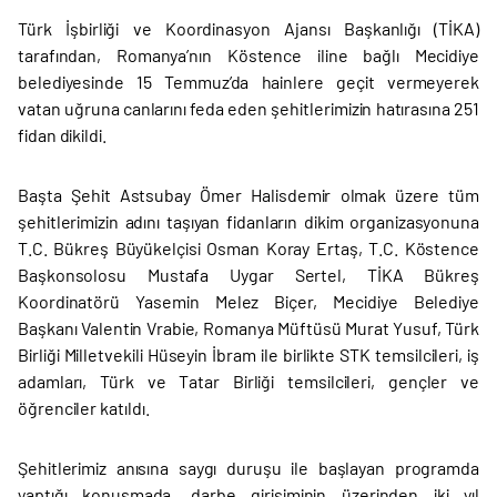
Türk İşbirliği ve Koordinasyon Ajansı Başkanlığı (TİKA)
tarafından, Romanya’nın Köstence iline bağlı Mecidiye
belediyesinde 15 Temmuz’da hainlere geçit vermeyerek
vatan uğruna canlarını feda eden şehitlerimizin hatırasına 251
fidan dikildi.
Başta Şehit Astsubay Ömer Halisdemir olmak üzere tüm
şehitlerimizin adını taşıyan fidanların dikim organizasyonuna
T.C. Bükreş Büyükelçisi Osman Koray Ertaş, T.C. Köstence
Başkonsolosu Mustafa Uygar Sertel, TİKA Bükreş
Koordinatörü Yasemin Melez Biçer, Mecidiye Belediye
Başkanı Valentin Vrabie, Romanya Müftüsü Murat Yusuf, Türk
Birliği Milletvekili Hüseyin İbram ile birlikte STK temsilcileri, iş
adamları, Türk ve Tatar Birliği temsilcileri, gençler ve
öğrenciler katıldı.
Şehitlerimiz anısına saygı duruşu ile başlayan programda
yaptığı konuşmada, darbe girişiminin üzerinden iki yıl