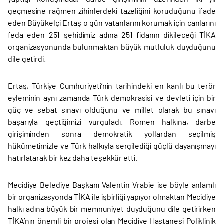
geçmesine rağmen zihinlerdeki tazeliğini koruduğunu ifade
eden Büyükelçi Ertaş o gün vatanlarını korumak için canlarını
feda eden 251 şehidimiz adına 251 fidanın dikileceği TİKA
organizasyonunda bulunmaktan büyük mutluluk duyduğunu
dile getirdi.
Ertaş, Türkiye Cumhuriyeti’nin tarihindeki en kanlı bu terör
eyleminin aynı zamanda Türk demokrasisi ve devleti için bir
güç ve sebat sınavı olduğunu ve millet olarak bu sınavı
başarıyla geçtiğimizi vurguladı. Romen halkına, darbe
girişiminden sonra demokratik yollardan seçilmiş
hükümetimizle ve Türk halkıyla sergilediği güçlü dayanışmayı
hatırlatarak bir kez daha teşekkür etti.
Mecidiye Belediye Başkanı Valentin Vrabie ise böyle anlamlı
bir organizasyonda TİKA ile işbirliği yapıyor olmaktan Mecidiye
halkı adına büyük bir memnuniyet duyduğunu dile getirirken
TİKA’nın önemli bir projesi olan Mecidiye Hastanesi Poliklinik