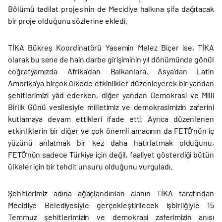
Bölümü tadilat projesinin de Mecidiye halkına şifa dağıtacak
bir proje olduğunu sözlerine ekledi.
TİKA Bükreş Koordinatörü Yasemin Melez Biçer ise, TİKA
olarak bu sene de hain darbe girişiminin yıl dönümünde gönül
coğrafyamızda Afrika'dan Balkanlara, Asya'dan Latin
Amerika'ya birçok ülkede etkinlikler düzenleyerek bir yandan
şehitlerimizi yâd ederken, diğer yandan Demokrasi ve Milli
Birlik Günü vesilesiyle milletimiz ve demokrasimizin zaferini
kutlamaya devam ettikleri ifade etti. Ayrıca düzenlenen
etkinliklerin bir diğer ve çok önemli amacının da FETÖ’nün iç
yüzünü anlatmak bir kez daha hatırlatmak olduğunu,
FETÖ’nün sadece Türkiye için değil, faaliyet gösterdiği bütün
ülkeler için bir tehdit unsuru olduğunu vurguladı.
Şehitlerimiz adına ağaçlandırılan alanın TİKA tarafından
Mecidiye Belediyesiyle gerçekleştirilecek işbirliğiyle 15
Temmuz şehitlerimizin ve demokrasi zaferimizin anısı