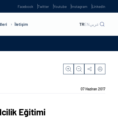
Facebook
Twitter
Youtube
Instagram
Linkedin
leri
İletişim
TR
EN
عربي
07 Haziran 2017
cilik Eğitimi