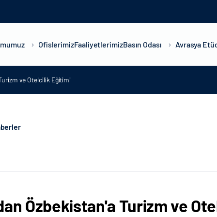
umumuz
Ofislerimiz
Faaliyetlerimiz
Basın Odası
Avrasya Etüd
urizm ve Otelcilik Eğitimi
berler
dan Özbekistan'a Turizm ve Otel