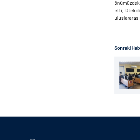
önümüzdeki t
etti. Otelc
uluslararası
Sonraki Ha