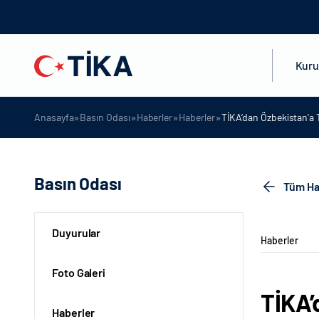
Kur
»
»
»
»
Anasayfa
Basın Odası
Haberler
Haberler
TİKA’dan Özbekistan'a T
Basın Odası
Tüm Ha
Duyurular
Haberler
Foto Galeri
TİKA’
Haberler