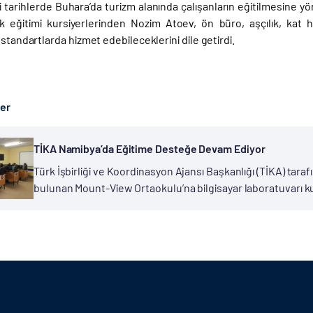
arihlerde Buhara’da turizm alanında çalışanların eğitilmesine yönel
ilik eğitimi kursiyerlerinden Nozim Atoev, ön büro, aşçılık, kat 
 standartlarda hizmet edebileceklerini dile getirdi.
ber
TİKA Namibya’da Eğitime Desteğe Devam Ediyor
Türk İşbirliği ve Koordinasyon Ajansı Başkanlığı (TİKA) tar
bulunan Mount-View Ortaokulu’na bilgisayar laboratuvarı ku
konusu okul, Windhoek’un en yoksul insanlarının yaşadığı K