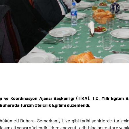
iği ve Koordinasyon Ajansı Başkanlığı (TİKA), T.C. Milli Eğitim 
 Buhara’da Turizm Otelcilik Eğitimi düzenlendi.
hükümeti Buhara, Semerkant, Hive gibi tarihi şehirlerde turizmin
şım alt yapısı güçlendirilirken, mevcut tarihi binaları restore yapıla