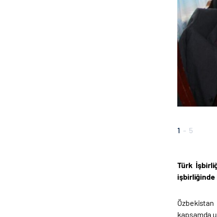
1
-
5
Türk İşbirl
işbirliğinde
Özbekistan 
kapsamda ula