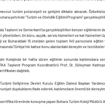
mevcut turizm potansiyeli ve gelişimi dikkate alınarak, Özbekista
Buhara şehrinde “Turizm ve Otelcilik Eğitimi Programı” gerçekleştiril
arda Taşkent ve Semerkant’ta gerçekleştirilen benzer eğitimlerin 
l yöneticileri, ön büro, aşçılık, servis hizmetleri ve kat hizmetler
ji ve Buhara’daki 15 otelden gelen toplam 140 personele eğitim ve
asında Türkiye'nin bahse konu alanlardaki deneyim ve tecrübeleri 
zm Kolejinde bir hafta süren eğitimin sonunda katılımcılara serti
İKA Taşkent Program Koordinatörü Prof. Dr. Süleyman Kızıltoprak
rtifikaları dağıtıldı.
Turizmi Geliştirme Devlet Kurulu Eğitim Dairesi Başkan Yardımc
iyet duyduklarını ifade ederek, katılımcıların önemli bir deneyim 
sertifika töreninde konuşma yapan Buhara Turizm Koleji Müdürü Azi