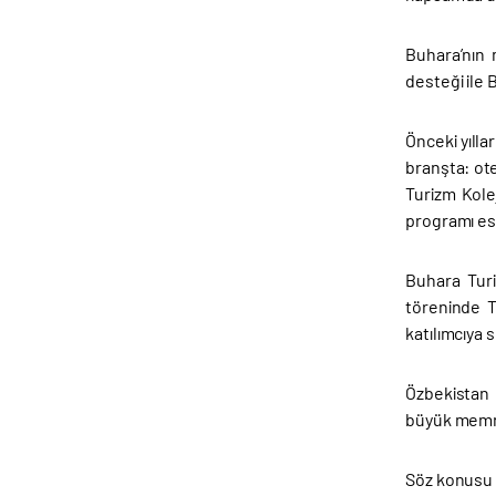
Buhara’nın 
desteği ile 
Önceki yıll
branşta: ote
Turizm Kole
programı esn
Buhara Turi
töreninde T
katılımcıya se
Özbekistan 
büyük memnun
Söz konusu 