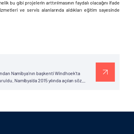
ik bu gibi projelerin arttırılmasının faydalı olacağını ifade
hizmetleri ve servis alanlarında aldıkları eğitim sayesinde
afından Namibya’nın başkenti Windhoek’ta
ruldu. Namibya’da 2015 yılında açılan söz
atutura ilçesi Okahandja Park semtinde 350...