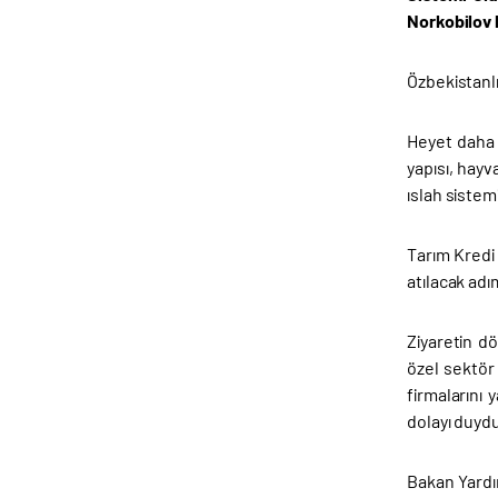
Norkobilov 
Özbekistanlı
Heyet daha 
yapısı, hayv
ıslah sistemi
Tarım Kredi 
atılacak adım
Ziyaretin d
özel sektör
firmalarını
dolayı duyd
Bakan Yardı