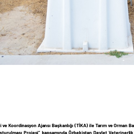
iği ve Koordinasyon Ajansı Başkanlığı (TİKA) ile Tarım ve Orman B
şturulması Projesi” kapsamında Özbekistan Devlet Veterinerli