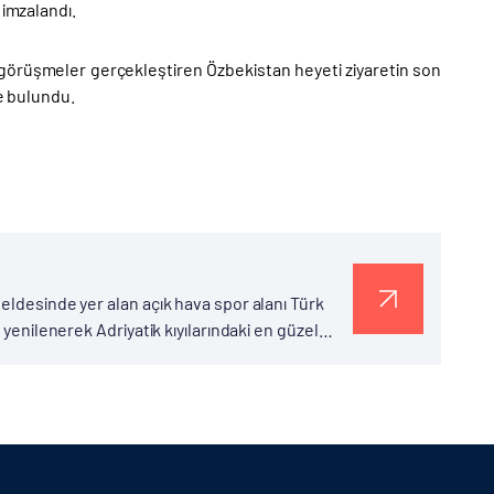
 imzalandı.
e de görüşmeler gerçekleştiren Özbekistan heyeti ziyaretin son
de bulundu.
eldesinde yer alan açık hava spor alanı Türk
 yenilenerek Adriyatik kıyılarındaki en güzel
alanında 2020...