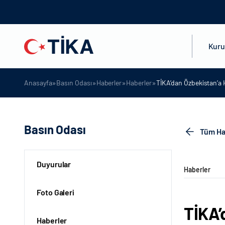
Kur
»
»
»
»
Anasayfa
Basın Odası
Haberler
Haberler
TİKA’dan Özbekistan’a 
Basın Odası
Tüm Ha
Duyurular
Haberler
Foto Galeri
TİKA’
Haberler