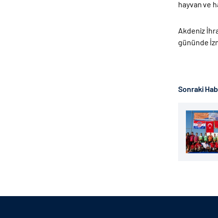
hayvan ve ha
Akdeniz İhra
gününde İzmi
Sonraki Ha