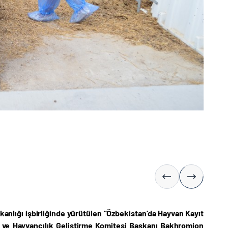
akanlığı işbirliğinde yürütülen “Özbekistan’da Hayvan Kayıt
k ve Hayvancılık Geliştirme Komitesi Başkanı Bakhromjon