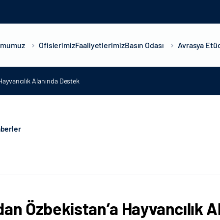
umumuz
Ofislerimiz
Faaliyetlerimiz
Basın Odası
Avrasya Etüd
Hayvancılık Alanında Destek
berler
dan Özbekistan’a Hayvancılık 