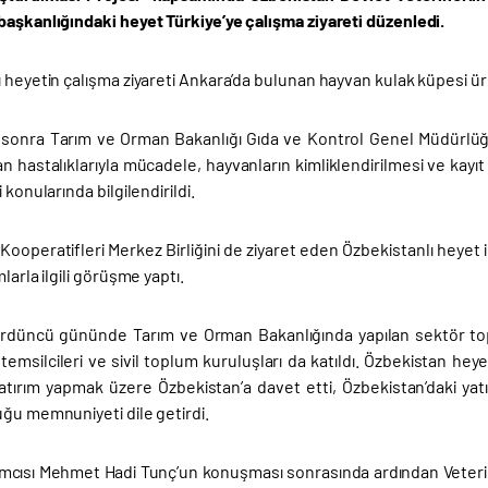
başkanlığındaki heyet Türkiye’ye çalışma ziyareti düzenledi.
 heyetin çalışma ziyareti Ankara’da bulunan hayvan kulak küpesi üre
sonra Tarım ve Orman Bakanlığı Gıda ve Kontrol Genel Müdürlü
an hastalıklarıyla mücadele, hayvanların kimliklendirilmesi ve kayıt al
 konularında bilgilendirildi.
Kooperatifleri Merkez Birliğini de ziyaret eden Özbekistanlı heyet ik
larla ilgili görüşme yaptı.
ördüncü gününde Tarım ve Orman Bakanlığında yapılan sektör top
 temsilcileri ve sivil toplum kuruluşları da katıldı. Özbekistan 
 yatırım yapmak üzere Özbekistan’a davet etti, Özbekistan’daki yat
uğu memnuniyeti dile getirdi.
mcısı Mehmet Hadi Tunç’un konuşması sonrasında ardından Veteriner 