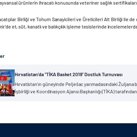
yvansal ürünlerin ihracatı konusunda veteriner sağlık sertifikaları
catçılar Birliği ve Tohum Sanayicileri ve Üreticileri Alt Birliği il
r’de et, süt, kanatlı ve balıkçılık işleme tesislerinde incelemeler
ber
Hırvatistan’da “TİKA Basket 2019” Dostluk Turnuvası
Hırvatistan’ın güneyinde Pelješac yarımadasındaki Žuljana b
İşbirliği ve Koordinasyon Ajansı Başkanlığı (TİKA) tarafından
spor alanlarından biri haline getirildi. TİKA tarafından spor 