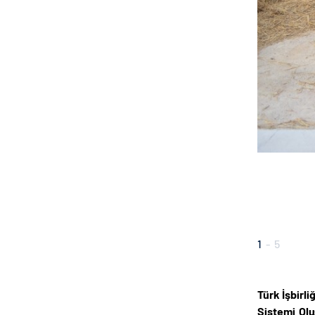
1
-
5
Türk İşbirl
Sistemi Olu