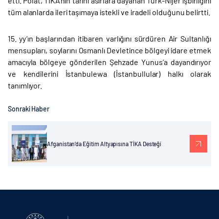
etti. Polat, TİKA’nın tarihi asırlara dayanan Türk-Nijer işbirliğini
tüm alanlarda ileri taşımaya istekli ve iradeli olduğunu belirtti.
15. yy’ın başlarından itibaren varlığını sürdüren Air Sultanlığı
mensupları, soylarını Osmanlı Devletince bölgeyi idare etmek
amacıyla bölgeye gönderilen Şehzade Yunus’a dayandırıyor
ve kendilerini İstanbulewa (İstanbullular) halkı olarak
tanımlıyor.
Sonraki Haber
Afganistan’da Eğitim Altyapısına TİKA Desteği