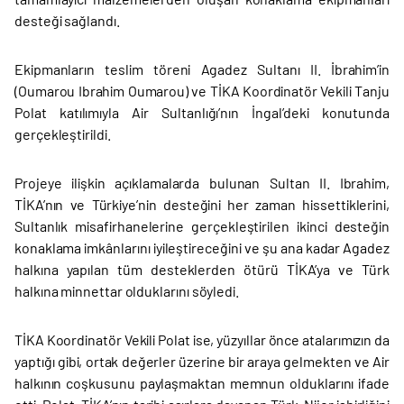
desteği sağlandı.
Ekipmanların teslim töreni Agadez Sultanı II. İbrahim’in
(Oumarou Ibrahim Oumarou) ve TİKA Koordinatör Vekili Tanju
Polat katılımıyla Air Sultanlığı’nın İngal’deki konutunda
gerçekleştirildi.
Projeye ilişkin açıklamalarda bulunan Sultan II. Ibrahim,
TİKA’nın ve Türkiye’nin desteğini her zaman hissettiklerini,
Sultanlık misafirhanelerine gerçekleştirilen ikinci desteğin
konaklama imkânlarını iyileştireceğini ve şu ana kadar Agadez
halkına yapılan tüm desteklerden ötürü TİKA’ya ve Türk
halkına minnettar olduklarını söyledi.
TİKA Koordinatör Vekili Polat ise, yüzyıllar önce atalarımızın da
yaptığı gibi, ortak değerler üzerine bir araya gelmekten ve Air
halkının coşkusunu paylaşmaktan memnun olduklarını ifade