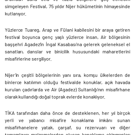
simgeleyen Festival, 75 yıldır Nijer hükümetinin himayesinde
kutlanıyor.
Yüzlerce Tuareg, Arap ve Fülani kabilesini bir araya getiren
festival boyunca genç yaşlı yüzlerce insan, Air bölgesinin
başşehri Agadez’in İngal Kasabası’na gelerek geleneksel el
sanatları, danslar ve binicilik hususundaki maharetlerini
misafirlerine sergiliyor.
Nijer’in çeşitli bölgelerinin yanı sıra, komşu ülkelerden de
binlerce katılımın olduğu festivalde konuklar, açık havada
kurulan çadırlarda ve Air (Agadez) Sultanlığı’nın misafirhane
olarak kullandığı doğal toprak evlerde konaklıyor.
TİKA tarafından daha önce de desteklenen, her yıl birçok
yerli ve yabancı misafire konaklama imkânı sunan
misafirhanelere yatak, çarşaf, su rezervuarı ve diğer
tamamlayıcı malzemelerden oluşan konaklama ekipmanları