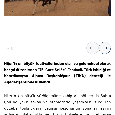
1
-
6
Nijer’in en büyük festivallerinden olan ve geleneksel olarak
her yıl düzenlenen “75. Cure Salée” Festivali, Türk İşbirliği ve
Koordinasyon Ajansı Başkanlığının (TİKA) desteği ile
Agadez şehrinde kutlandı.
Nijer’in en büyük yüzölçümüne sahip Air bölgesinin Sahra
Çölü’ne yakın savan ve steplerinde yaşamlarını sürdüren
göçebe toplulukların yağmur sezonunun sona ermesinin
ardından daha otlu ve tuzlu bölgelere göç etmesini