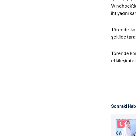
Windhoek’da
ihtiyacını 
Törende kon
şekilde tara
Törende kon
etkileşimi e
Sonraki Ha