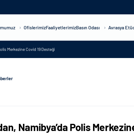
umumuz
Ofislerimiz
Faaliyetlerimiz
Basın Odası
Avrasya Etüd
olis Merkezine Covid 19 Desteği
berler
dan, Namibya’da Polis Merkezin