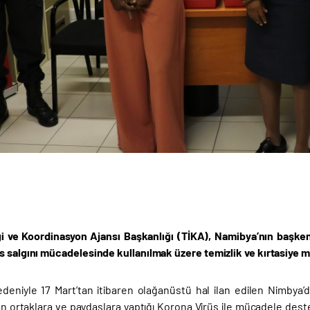
iği ve Koordinasyon Ajansı Başkanlığı (TİKA), Namibya’nın başke
s salgını mücadelesinde kullanılmak üzere temizlik ve kırtasiye
deniyle 17 Mart’tan itibaren olağanüstü hal ilan edilen Nimby
apan ortaklara ve paydaşlara yaptığı Korona Virüs ile mücadele de