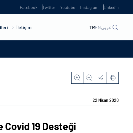
Facebook
Twitter
Youtube
Instagram
Linkedin
leri
İletişim
TR
EN
عربي
22 Nisan 2020
e Covid 19 Desteği