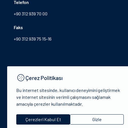
Telefon
+90 312 939 70 00
Faks
+90 312 939 75 15-16
Çerez Politikası
Bu internet sitesinde, kullanıcı deneyimini geliştirmek
ve internet sitesinin verimli çalışmasını sağlamak
amacıyla çerezler kullanılmaktadır.
© 2024 T.C.Kütlür ve Turizm Bakanlığı - Tüm hakları saklıdır
Çerezleri Kabul Et
Gizle