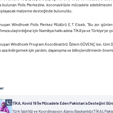
 bulunan Polis Merkezine, koronavirüsle mücadele edebilmesini sağ
karşılayacak malzeme desteğinde bulunuldu.
uşan Windhoek Polis Merkez Müdürü E.T Eiseb, “Bu zor günlerde, t
fımıza ulaştırdığınız için Namibya halkı adına TİKA’ya ve Türkiye’ye ço
uşan Windhoek Program Koordinatörü Özlem GÜVENÇ ise, tüm Düny
n aza indirgemek için yardım, dayanışma ve bilinçlendirmenin önemi
ber
TİKA, Kovid 19 İle Mücadele Eden Pakistan’a Desteğini Sü
Türk İşbirliği ve Koordinasyon Ajansı Başkanlığı (TİKA), Pak