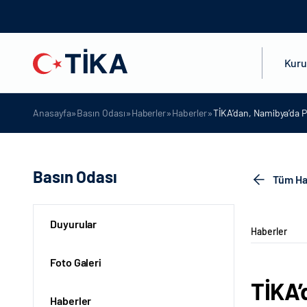
Kur
»
»
»
»
Anasayfa
Basın Odası
Haberler
Haberler
TİKA’dan, Namibya’da P
Basın Odası
Tüm Ha
Duyurular
Haberler
Foto Galeri
TİKA’
Haberler