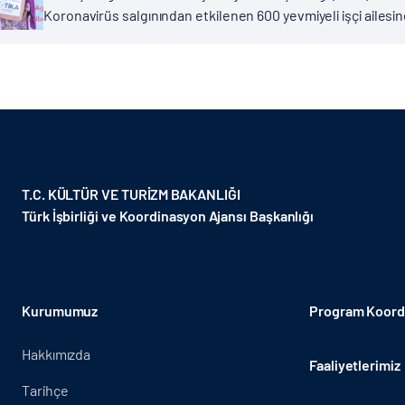
Koronavirüs salgınından etkilenen 600 yevmiyeli işçi ailes
dünyayı etkisi altına alan ve kısa sürede küresel salgın halin
T.C. KÜLTÜR VE TURİZM BAKANLIĞI
Türk İşbirliği ve Koordinasyon Ajansı Başkanlığı
Kurumumuz
Program Koordi
Hakkımızda
Faaliyetlerimiz
Tarihçe