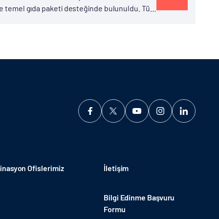
ine temel gıda paketi desteğinde bulunuldu. Tüm
e...
nasyon Ofislerimiz
İletişim
Bilgi Edinme Başvuru
Formu