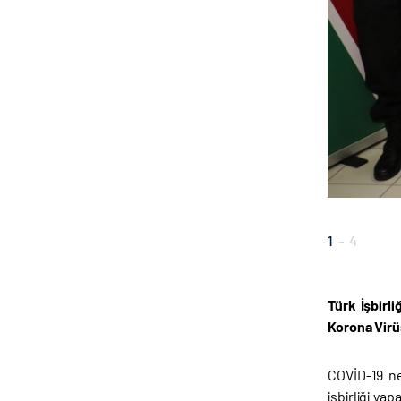
1
-
4
Türk İşbirl
Korona Virü
COVİD-19 ne
işbirliği y