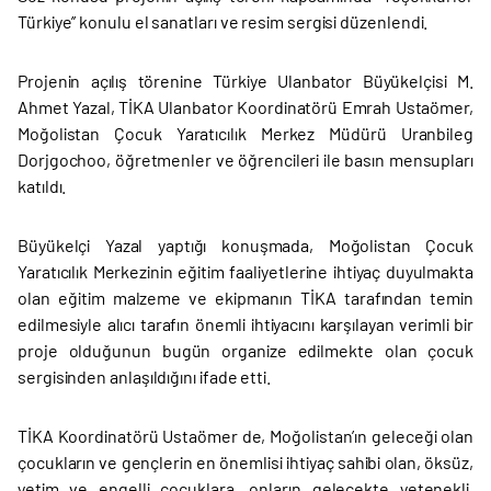
Türkiye’’ konulu el sanatları ve resim sergisi düzenlendi.
Projenin açılış törenine Türkiye Ulanbator Büyükelçisi M.
Ahmet Yazal, TİKA Ulanbator Koordinatörü Emrah Ustaömer,
Moğolistan Çocuk Yaratıcılık Merkez Müdürü Uranbileg
Dorjgochoo, öğretmenler ve öğrencileri ile basın mensupları
katıldı.
Büyükelçi Yazal yaptığı konuşmada, Moğolistan Çocuk
Yaratıcılık Merkezinin eğitim faaliyetlerine ihtiyaç duyulmakta
olan eğitim malzeme ve ekipmanın TİKA tarafından temin
edilmesiyle alıcı tarafın önemli ihtiyacını karşılayan verimli bir
proje olduğunun bugün organize edilmekte olan çocuk
sergisinden anlaşıldığını ifade etti.
TİKA Koordinatörü Ustaömer de, Moğolistan’ın geleceği olan
çocukların ve gençlerin en önemlisi ihtiyaç sahibi olan, öksüz,
yetim ve engelli çocuklara, onların gelecekte yetenekli,