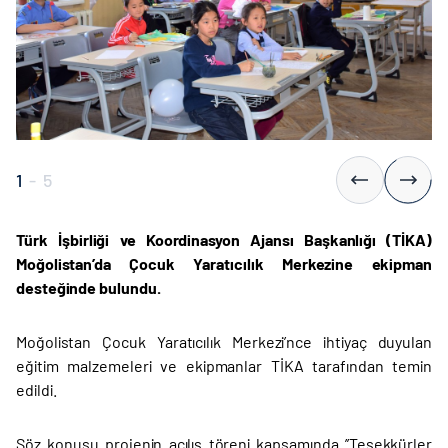
1
-
5
Türk İşbirliği ve Koordinasyon Ajansı Başkanlığı (TİKA)
Moğolistan’da Çocuk Yaratıcılık Merkezine ekipman
desteğinde bulundu.
Moğolistan Çocuk Yaratıcılık Merkezi’nce ihtiyaç duyulan
eğitim malzemeleri ve ekipmanlar TİKA tarafından temin
edildi.
Söz konusu projenin açılış töreni kapsamında ’’Teşekkürler