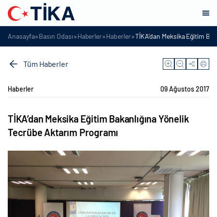
»
»
»
»
Anasayfa
Basın Odası
Haberler
Haberler
TİKA’dan Meksika Eğitim Bak
Tüm Haberler
Haberler
09 Ağustos 2017
TİKA’dan Meksika Eğitim Bakanlığına Yönelik
Tecrübe Aktarım Programı