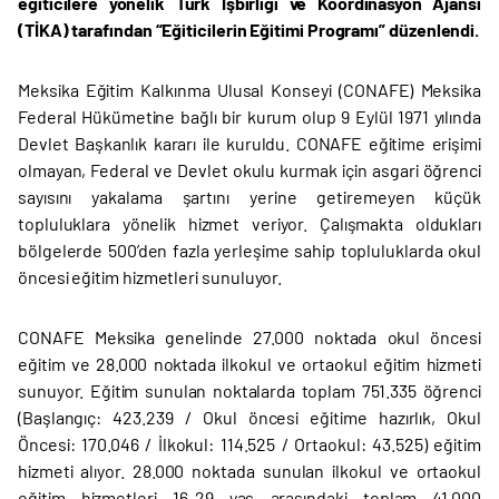
eğiticilere yönelik Türk İşbirliği ve Koordinasyon Ajansı
(TİKA) tarafından “Eğiticilerin Eğitimi Programı” düzenlendi.
Meksika Eğitim Kalkınma Ulusal Konseyi (CONAFE) Meksika
Federal Hükümetine bağlı bir kurum olup 9 Eylül 1971 yılında
Devlet Başkanlık kararı ile kuruldu. CONAFE eğitime erişimi
olmayan, Federal ve Devlet okulu kurmak için asgari öğrenci
sayısını yakalama şartını yerine getiremeyen küçük
topluluklara yönelik hizmet veriyor. Çalışmakta oldukları
bölgelerde 500’den fazla yerleşime sahip topluluklarda okul
öncesi eğitim hizmetleri sunuluyor.
CONAFE Meksika genelinde 27.000 noktada okul öncesi
eğitim ve 28.000 noktada ilkokul ve ortaokul eğitim hizmeti
sunuyor. Eğitim sunulan noktalarda toplam 751.335 öğrenci
(Başlangıç: 423.239 / Okul öncesi eğitime hazırlık, Okul
Öncesi: 170.046 / İlkokul: 114.525 / Ortaokul: 43.525) eğitim
hizmeti alıyor. 28.000 noktada sunulan ilkokul ve ortaokul
eğitim hizmetleri 16-29 yaş arasındaki toplam 41.000