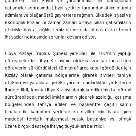
gösteren; can kaybı ve yaralanmalar ile sonuçlanan
çatışmalar sonrasında Libyalı yetkiler tarafından atılan olumlu
adımlara ve olağanüstü gayretlere rağmen, ülkedeki siyasi ve
ekonomik krizler ile zaman zaman ortaya çıkan çatışmaların
etkisiyle başta sağlık, temiz su ve gıda olmak üzere temel
ihtiyaçlar noktasında sorunlar devam ediyor.
Libya Kızılayı Trablus Şubesi yetkilileri ile TİKA’nın yaptığı
görüşmelerde Libya Kızılayı'nın oldukça zor şartlar altında
görevlerini sürdürdükleri, tüm taraflarca kabul gördükleri için
Kızılay olarak çatışma bölgelerine girerek sivilleri tahliye
ettikleri ve yaralılara gerekli yardımı sağladıkları yetkililerce
ifade edildi. Ancak Libya Kızılayı olarak kendilerinin bu görevi
sürdürebilecek maddi imkânlarının giderek azaldığı, çatışma
bölgelerinden tahliye edilen ve başkentte çeşitli kamu
binaları ile kamplara yerleştirilen siviller için başta gıda
maddesi, temizlik malzemesi, yatak, battaniye vs. olmak
üzere birçok desteğe ihtiyaç duydukları belirtildi.