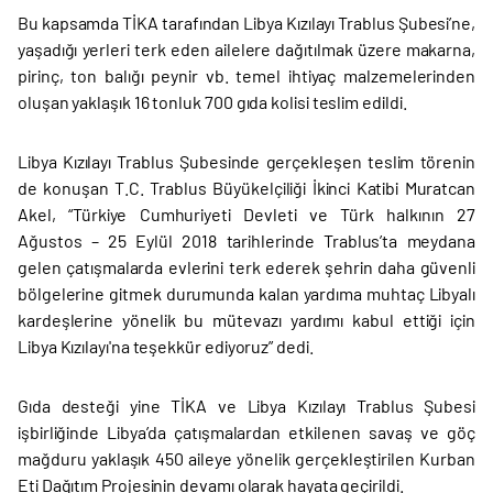
Bu kapsamda TİKA tarafından Libya Kızılayı Trablus Şubesi’ne,
yaşadığı yerleri terk eden ailelere dağıtılmak üzere makarna,
pirinç, ton balığı peynir vb. temel ihtiyaç malzemelerinden
oluşan yaklaşık 16 tonluk 700 gıda kolisi teslim edildi.
Libya Kızılayı Trablus Şubesinde gerçekleşen teslim törenin
de konuşan T.C. Trablus Büyükelçiliği İkinci Katibi Muratcan
Akel, “Türkiye Cumhuriyeti Devleti ve Türk halkının 27
Ağustos – 25 Eylül 2018 tarihlerinde Trablus’ta meydana
gelen çatışmalarda evlerini terk ederek şehrin daha güvenli
bölgelerine gitmek durumunda kalan yardıma muhtaç Libyalı
kardeşlerine yönelik bu mütevazı yardımı kabul ettiği için
Libya Kızılayı'na teşekkür ediyoruz” dedi.
Gıda desteği yine TİKA ve Libya Kızılayı Trablus Şubesi
işbirliğinde Libya’da çatışmalardan etkilenen savaş ve göç
mağduru yaklaşık 450 aileye yönelik gerçekleştirilen Kurban
Eti Dağıtım Projesinin devamı olarak hayata geçirildi.