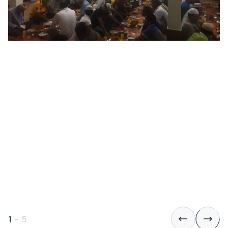
1
-
5