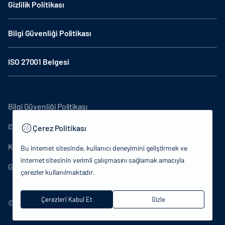
Gizlilik Politikası
Bilgi Güvenliği Politikası
ISO 27001 Belgesi
Bilgi Güvenliği Politikası
ISO27001
Çerez Politikası
KVKK Aydınlatma Metni
Bu internet sitesinde, kullanıcı deneyimini geliştirmek ve
internet sitesinin verimli çalışmasını sağlamak amacıyla
Gizlilik Politikası
çerezler kullanılmaktadır.
Çerezleri Kabul Et
Gizle
© 2024 T.C.Kütlür ve Turizm Bakanlığı - Tüm hakları saklıdır.