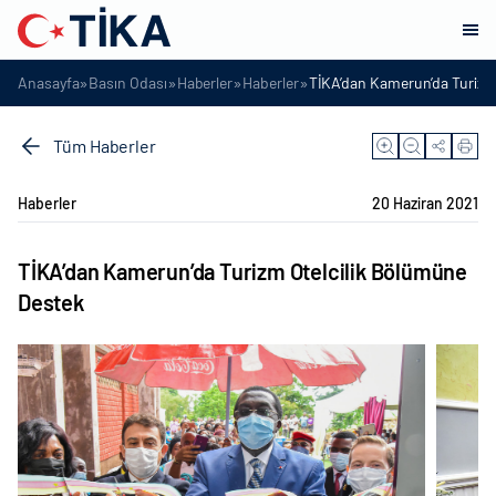
»
»
»
»
Anasayfa
Basın Odası
Haberler
Haberler
TİKA’dan Kamerun’da Turizm
Tüm Haberler
Haberler
20 Haziran 2021
TİKA’dan Kamerun’da Turizm Otelcilik Bölümüne
Destek