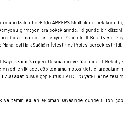
orununu izale etmek için APREPS isimli bir dernek kuruldu.
kamyonu girmeyen ara sokaklarında, iki günde bir düzenli
a boşaltma işini üstleniyor. Yaoundé II Belediyesi ile iş
ahallesi Halk Sağlığını İyileştirme Projesi gerçekleştirildi.
é II Kaymakamı Yampen Ousmanou ve Yaoundé II Belediye
emin edilen iki adet çöp toplama motosikleti, el arabalarının
re 1.200 adet büyük çöp kutusu APREPS yetkililerine teslim
cak ve temin edilen ekipman sayesinde günde 8 ton çöp