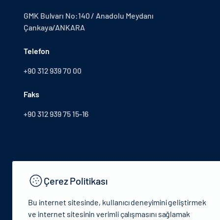
GMK Bulvarı No:140 / Anadolu Meydanı
Çankaya/ANKARA
Telefon
+90 312 939 70 00
Faks
+90 312 939 75 15-16
Çerez Politikası
Bu internet sitesinde, kullanıcı deneyimini geliştirmek
ve internet sitesinin verimli çalışmasını sağlamak