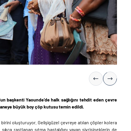
’un başkenti Yaounde’de halk sağlığını tehdit eden çevre
0 haneye büyük boy çöp kutusu temin edildi.
irini oluşturuyor. Gelişigüzel çevreye atılan çöpler kolera
 sıkça rastlanan sıtma hastalığını yayan sivrisineklerin de