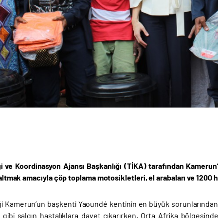
iği ve Koordinasyon Ajansı Başkanlığı (TİKA) tarafından Kamerun
azaltmak amacıyla çöp toplama motosikletleri, el arabaları ve 120
liği Kamerun’un başkenti Yaoundé kentinin en büyük sorunlarından b
 gibi salgın hastalıklara davet çıkarırken, Orta Afrika bölgesinde