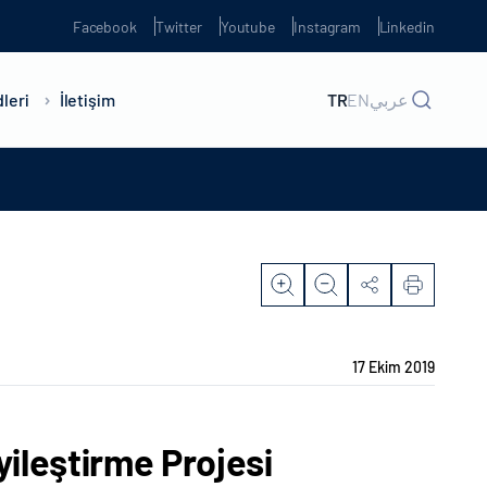
Facebook
Twitter
Youtube
Instagram
Linkedin
leri
İletişim
TR
EN
عربي
17 Ekim 2019
yileştirme Projesi