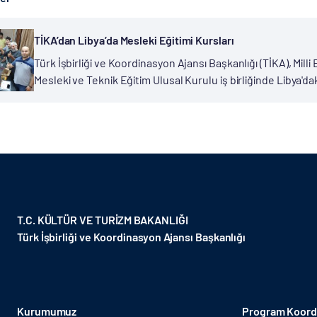
TİKA’dan Libya’da Mesleki Eğitimi Kursları
Türk İşbirliği ve Koordinasyon Ajansı Başkanlığı (TİKA), Milli 
Mesleki ve Teknik Eğitim Ulusal Kurulu iş birliğinde Libya'd
mesleki eğitim kursları projesi hayata geçiriliyor. Proje...
T.C. KÜLTÜR VE TURİZM BAKANLIĞI
Türk İşbirliği ve Koordinasyon Ajansı Başkanlığı
Kurumumuz
Program Koordi