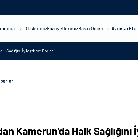
umumuz
Ofislerimiz
Faaliyetlerimiz
Basın Odası
Avrasya Etüd
k Sağlığını İyileştirme Projesi
berler
dan Kamerun’da Halk Sağlığını İ