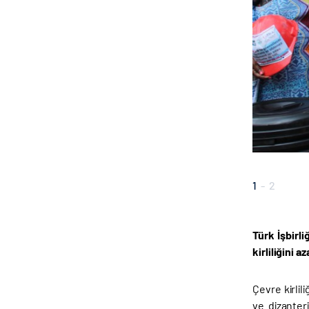
1
-
2
Türk İşbirl
kirliliğini 
Çevre kirli
ve dizanteri