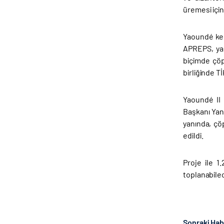
üremesi içi
Yaoundé ken
APREPS, yak
biçimde çöp
birliğinde T
Yaoundé II
Başkanı Yann
yanında, çö
edildi.
Proje ile 
toplanabile
Sonraki Ha