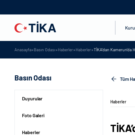
Kur
»
»
»
»
Anasayfa
Basın Odası
Haberler
Haberler
TİKA’dan Kamerun’da Hal
Basın Odası
Tüm Ha
Duyurular
Haberler
Foto Galeri
TİKA’
Haberler