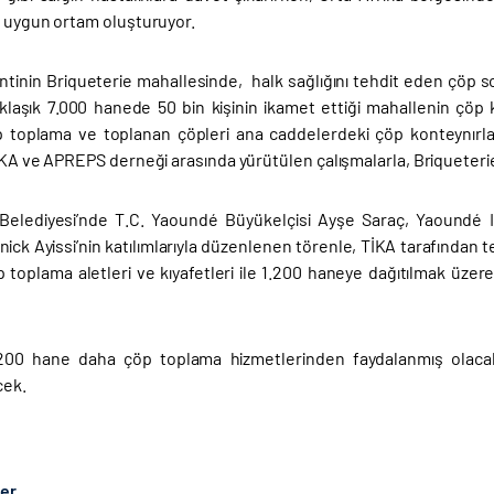
n uygun ortam oluşturuyor.
tinin Briqueterie mahallesinde, halk sağlığını tehdit eden çöp s
laşık 7.000 hanede 50 bin kişinin ikamet ettiği mahallenin çöp 
 toplama ve toplanan çöpleri ana caddelerdeki çöp konteynırların
İKA ve APREPS derneği arasında yürütülen çalışmalarla, Briqueterie M
 Belediyesi’nde T.C. Yaoundé Büyükelçisi Ayşe Saraç, Yaound
ick Ayissi’nin katılımlarıyla düzenlenen törenle, TİKA tarafından t
p toplama aletleri ve kıyafetleri ile 1.200 haneye dağıtılmak üze
1.200 hane daha çöp toplama hizmetlerinden faydalanmış ola
cek.
ber