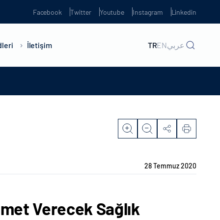
Facebook
Twitter
Youtube
Instagram
Linkedin
leri
İletişim
TR
EN
عربي
28 Temmuz 2020
zmet Verecek Sağlık