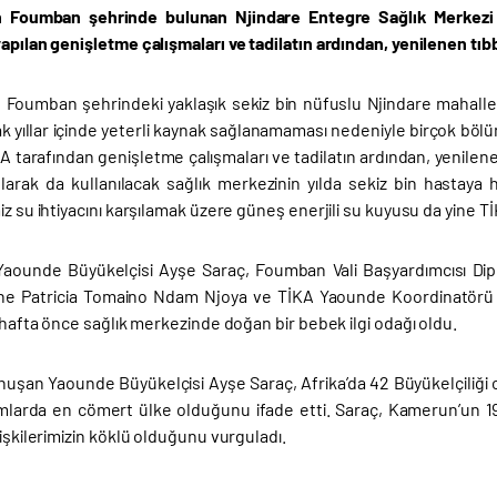
 Foumban şehrinde bulunan Njindare Entegre Sağlık Merkezi Tü
apılan genişletme çalışmaları ve tadilatın ardından, yenilenen tıb
Foumban şehrindeki yaklaşık sekiz bin nüfuslu Njindare mahallesin
k yıllar içinde yeterli kaynak sağlanamaması nedeniyle birçok böl
A tarafından genişletme çalışmaları ve tadilatın ardından, yenilen
arak da kullanılacak sağlık merkezinin yılda sekiz bin hastaya 
iz su ihtiyacını karşılamak üzere güneş enerjili su kuyusu da yine Tİ
n Yaounde Büyükelçisi Ayşe Saraç, Foumban Vali Başyardımcısı
e Patricia Tomaino Ndam Njoya ve TİKA Yaounde Koordinatörü M
r hafta önce sağlık merkezinde doğan bir bebek ilgi odağı oldu.
şan Yaounde Büyükelçisi Ayşe Saraç, Afrika’da 42 Büyükelçiliği ola
ımlarda en cömert ülke olduğunu ifade etti. Saraç, Kamerun’un 1
lişkilerimizin köklü olduğunu vurguladı.