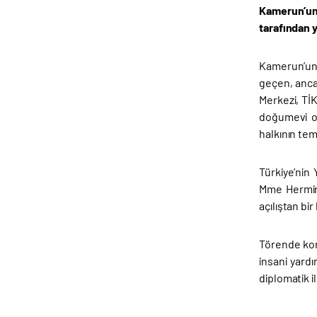
Kamerun’un
tarafından y
Kamerun’un 
geçen, anca
Merkezi, TİK
doğumevi ol
halkının tem
Türkiye’ni
Mme Hermin
açılıştan bi
Törende konu
insani yard
diplomatik i