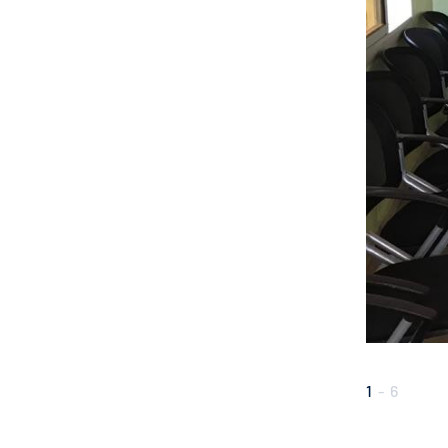
1
-
6