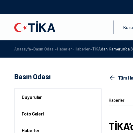
Kur
»
»
»
»
Anasayfa
Basın Odası
Haberler
Haberler
TİKA’dan Kamerun’da 8 
Basın Odası
Tüm Ha
Duyurular
Haberler
Foto Galeri
TİKA’
Haberler