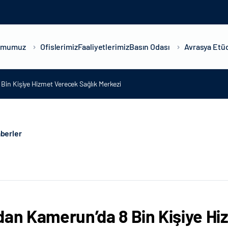
umumuz
Ofislerimiz
Faaliyetlerimiz
Basın Odası
Avrasya Etüd
Bin Kişiye Hizmet Verecek Sağlık Merkezi
berler
dan Kamerun’da 8 Bin Kişiye Hi