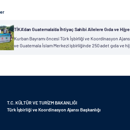
ber
TİKA’dan Guatemala’da İhtiyaç Sahibi Ailelere Gıda ve Hijy
Kurban Bayramı öncesi Türk İşbirliği ve Koordinasyon Ajansı
ve Guatemala İslam Merkezi işbirliğinde 250 adet gıda ve hijye
yılında başlayan ve bütün Dünya’ya yayılan...
T.C. KÜLTÜR VE TURİZM BAKANLIĞI
Türk İşbirliği ve Koordinasyon Ajansı Başkanlığı