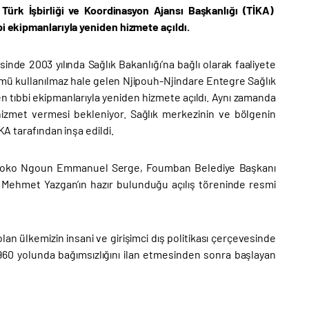
rk İşbirliği ve Koordinasyon Ajansı Başkanlığı (TİKA)
bi ekipmanlarıyla yeniden hizmete açıldı.
de 2003 yılında Sağlık Bakanlığı’na bağlı olarak faaliyete
ümü kullanılmaz hale gelen Njipouh-Njindare Entegre Sağlık
en tıbbi ekipmanlarıyla yeniden hizmete açıldı. Aynı zamanda
hizmet vermesi bekleniyor. Sağlık merkezinin ve bölgenin
KA tarafından inşa edildi.
 Dipoko Ngoun Emmanuel Serge, Foumban Belediye Başkanı
ehmet Yazgan’ın hazır bulunduğu açılış töreninde resmi
n ülkemizin insani ve girişimci dış politikası çerçevesinde
960 yolunda bağımsızlığını ilan etmesinden sonra başlayan