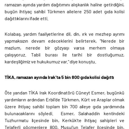
ramazan ayında yardım dağıtımını alışkanlık haline getirdiğini,
bugün ihtiyaç sahibi Türkmen ailelere 250 adet gıda kolisi
dağıttıklarını ifade etti.
Kolabaş, yardım faaliyetlerine dil, din, ırk ve mezhep ayrımı
yapmaksızın devam edeceklerini belirterek, "Nerede bir
mazlum, nerede bir gözyaşı varsa merhem olmaya
çalışıyoruz. Tabii burası ile tarihi bir dostluğumuz,
kardeşliğimiz ve hukukumuz var." diye konuştu.
TİKA, ramazan ayında Irak'ta 5 bin 800 gıda kolisi dağıttı
Öte yandan TİKA Irak Koordinatörü Cüneyt Esmer, bugünkü
yardımların ardından Erbil'de Türkmen, Kürt ve Araplar olmak
üzere ihtiyaç sahibi toplam bin 700 aileye gıda yardımında
bulunacaklarını söyledi. Esmer, Salahaddin kentindeki
Tuzhurmatu ilçesinde bin, Kerkük'te ihtiyaç sahipleri ve
Telaferli göçmenlere 800, Musul'un Telafer ilçesinde bin,