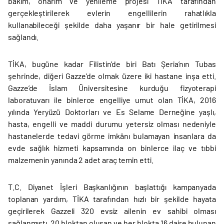
bakım, onarım ve yenileme projesi TİKA tarafından
gerçekleştirilerek evlerin engellilerin rahatlıkla
kullanabileceği şekilde daha yaşanır bir hale getirilmesi
sağlandı.
TİKA, bugüne kadar Filistin’de biri Batı Şeria’nın Tubas
şehrinde, diğeri Gazze’de olmak üzere iki hastane inşa etti.
Gazze’de İslam Üniversitesine kurduğu fizyoterapi
laboratuvarı ile binlerce engelliye umut olan TİKA, 2016
yılında Yeryüzü Doktorları ve Es Selame Derneğine yaşlı,
hasta, engelli ve maddi durumu yetersiz olması nedeniyle
hastanelerde tedavi görme imkânı bulamayan insanlara da
evde sağlık hizmeti kapsamında on binlerce ilaç ve tıbbi
malzemenin yanında 2 adet araç temin etti.
T.C. Diyanet İşleri Başkanlığının başlattığı kampanyada
toplanan yardım, TİKA tarafından hızlı bir şekilde hayata
geçirilerek Gazzeli 320 evsiz ailenin ev sahibi olması
sağlanmıştı. 20 bloktan oluşan ve her blokta 16 daire bulunan