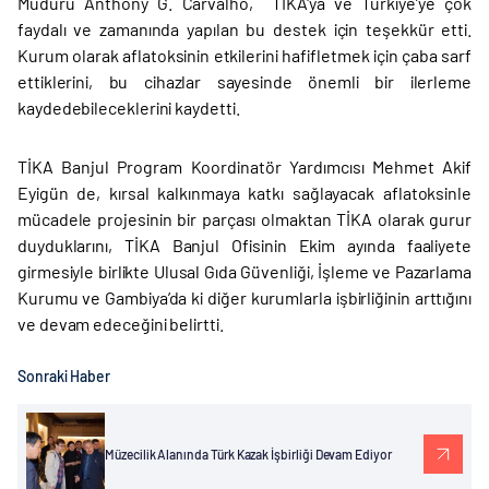
Müdürü Anthony G. Carvalho, TİKA'ya ve Türkiye’ye çok
faydalı ve zamanında yapılan bu destek için teşekkür etti.
Kurum olarak aflatoksinin etkilerini hafifletmek için çaba sarf
ettiklerini, bu cihazlar sayesinde önemli bir ilerleme
kaydedebileceklerini kaydetti.
TİKA Banjul Program Koordinatör Yardımcısı Mehmet Akif
Eyigün de, kırsal kalkınmaya katkı sağlayacak aflatoksinle
mücadele projesinin bir parçası olmaktan TİKA olarak gurur
duyduklarını, TİKA Banjul Ofisinin Ekim ayında faaliyete
girmesiyle birlikte Ulusal Gıda Güvenliği, İşleme ve Pazarlama
Kurumu ve Gambiya’da ki diğer kurumlarla işbirliğinin arttığını
ve devam edeceğini belirtti.
Sonraki Haber
Müzecilik Alanında Türk Kazak İşbirliği Devam Ediyor