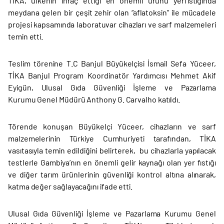
TİKA, ülkenin ihraç ettiği en önemli ürünü yerfıstığında
meydana gelen bir çeşit zehir olan “aflatoksin” ile mücadele
projesi kapsamında laboratuvar cihazları ve sarf malzemeleri
temin etti.
Teslim törenine T.C Banjul Büyükelçisi İsmail Sefa Yüceer,
TİKA Banjul Program Koordinatör Yardımcısı Mehmet Akif
Eyigün, Ulusal Gıda Güvenliği İşleme ve Pazarlama
Kurumu Genel Müdürü Anthony G. Carvalho katıldı.
Törende konuşan Büyükelçi Yüceer, cihazların ve sarf
malzemelerinin Türkiye Cumhuriyeti tarafından, TİKA
vasıtasıyla temin edildiğini belirterek, bu cihazlarla yapılacak
testlerle Gambiya’nın en önemli gelir kaynağı olan yer fıstığı
ve diğer tarım ürünlerinin güvenliği kontrol altına alınarak,
katma değer sağlayacağını ifade etti.
Ulusal Gıda Güvenliği İşleme ve Pazarlama Kurumu Genel