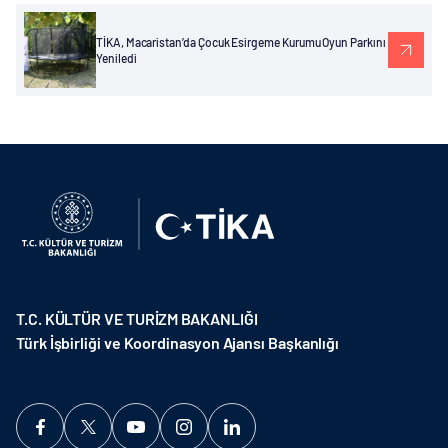
TİKA, Macaristan’da Çocuk Esirgeme Kurumu Oyun Parkını
Yeniledi
T.C. KÜLTÜR VE TURİZM BAKANLIĞI
Türk İşbirliği ve Koordinasyon Ajansı Başkanlığı