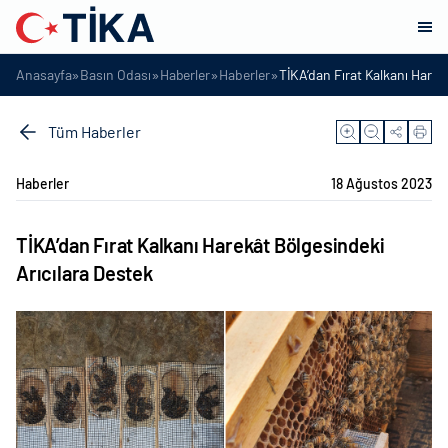
»
»
»
»
Anasayfa
Basın Odası
Haberler
Haberler
TİKA’dan Fırat Kalkanı Harek
Tüm Haberler
Haberler
18 Ağustos 2023
TİKA’dan Fırat Kalkanı Harekât Bölgesindeki
Arıcılara Destek