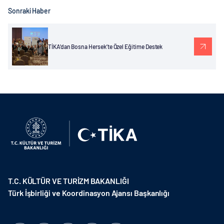
Sonraki Haber
TİKA’dan Bosna Hersek’te Özel Eğitime Destek
T.C. KÜLTÜR VE TURİZM BAKANLIĞI
Türk İşbirliği ve Koordinasyon Ajansı Başkanlığı