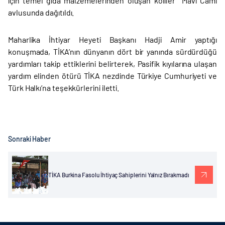
için temel gıda malzemelerinden oluşan koliler Mavi Cami
avlusunda dağıtıldı.
Maharlika İhtiyar Heyeti Başkanı Hadji Amir yaptığı
konuşmada, TİKA’nın dünyanın dört bir yanında sürdürdüğü
yardımları takip ettiklerini belirterek, Pasifik kıyılarına ulaşan
yardım elinden ötürü TİKA nezdinde Türkiye Cumhuriyeti ve
Türk Halkı’na teşekkürlerini iletti.
Sonraki Haber
TİKA Burkina Fasolu İhtiyaç Sahiplerini Yalnız Bırakmadı