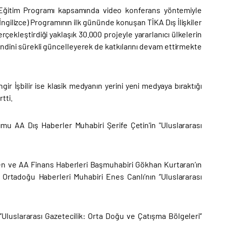
 Eğitim Programı kapsamında video konferans yöntemiyle
İngilizce) Programının ilk gününde konuşan TİKA Dış İlişkiler
çekleştirdiği yaklaşık 30.000 projeyle yararlanıcı ülkelerin
ndini sürekli güncelleyerek de katkılarını devam ettirmekte
r İşbilir ise klasik medyanın yerini yeni medyaya bıraktığı
tti.
rumu AA Dış Haberler Muhabiri Şerife Çetin'in "Uluslararası
en ve AA Finans Haberleri Başmuhabiri Gökhan Kurtaran’ın
Ortadoğu Haberleri Muhabiri Enes Canlı’nın ‘’Uluslararası
luslararası Gazetecilik: Orta Doğu ve Çatışma Bölgeleri’’