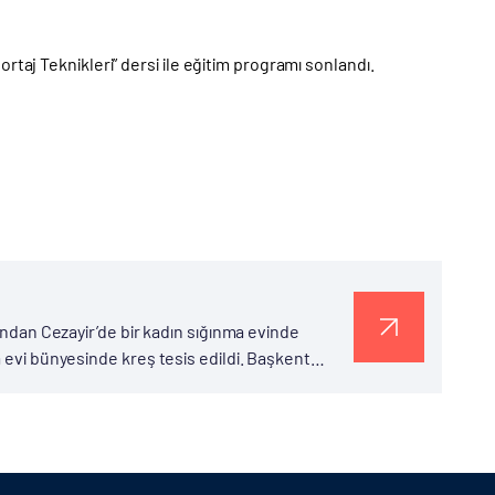
taj Teknikleri” dersi ile eğitim programı sonlandı.
fından Cezayir’de bir kadın sığınma evinde
a evi bünyesinde kreş tesis edildi. Başkent
hip...