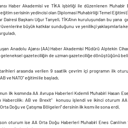
nsı Haber Akademisi ve TİKA işbirliği ile düzenlenen Muhabir
ğitim serisinin yedincisi olan Diplomasi Muhabirliği Temel Eğitimi (
ar Dairesi Başkanı Uğur Tanyeli, TİKA’nın kuruluşundan bu yana ger
rüvenlerine büyük katkılar sunduğunu ve yenilikçi yaklaşımlarla ke
rguladı.
nuşan Anadolu Ajansı (AA) Haber Akademisi Müdürü Alptekin Cihangi
geleneksel gazeteciliğin de uzman gazeteciliğe dönüştüğünü belir
tarihleri arasında verilen 9 saatlik çevrim içi programın ilk otu
 AB ve NATO" eğitimi ile başladı.
umun ilk kısmında AA Avrupa Haberleri Kıdemli Muhabiri Hasan Es
sı Habercilik: AB ve Brexit" konusu işlendi ve ikinci oturum AA 
 Orta Doğu ve Çatışma Bölgeleri’’ dersinin ilk kısmı ile sona erdi.
on oturum ise AA Orta Doğu Haberleri Muhabiri Enes Canlı’nın ‘’U