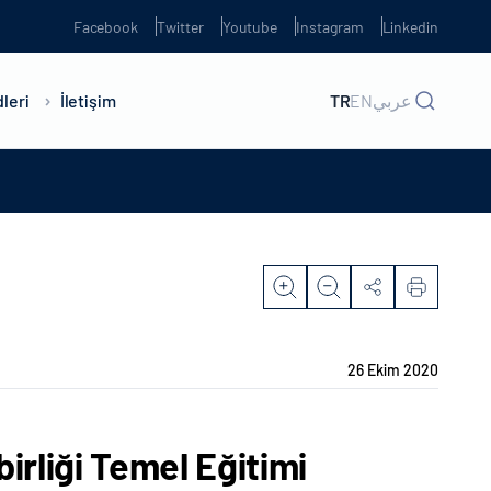
Facebook
Twitter
Youtube
Instagram
Linkedin
leri
İletişim
TR
EN
عربي
26 Ekim 2020
irliği Temel Eğitimi