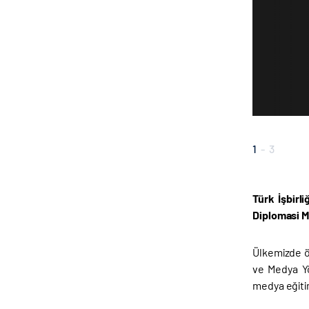
1
-
3
Türk İşbirl
Diplomasi M
Ülkemizde ö
ve Medya Yö
medya eğitim