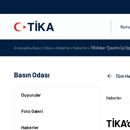
Kur
»
»
»
»
Anasayfa
Basın Odası
Haberler
Haberler
TİKA’dan “Çevrim İçi Di
Basın Odası
Tüm Ha
Duyurular
Haberler
Foto Galeri
TİKA’
Haberler