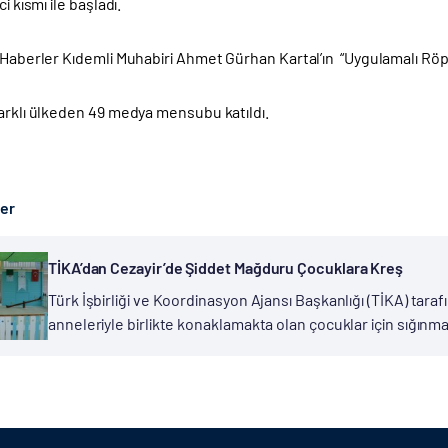
ci kısmı ile başladı.
 Haberler Kıdemli Muhabiri Ahmet Gürhan Kartal’ın “Uygulamalı Röpor
farklı ülkeden 49 medya mensubu katıldı.
ber
TİKA’dan Cezayir’de Şiddet Mağduru Çocuklara Kreş
Türk İşbirliği ve Koordinasyon Ajansı Başkanlığı (TİKA) tara
anneleriyle birlikte konaklamakta olan çocuklar için sığınm
Cezayir’de hizmet veren ve Cezayir’in kadın sığınma evine sa