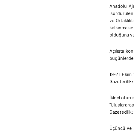
Anadolu Aja
sürdürülen e
ve Ortaklıkl
kalkınma se
olduğunu vu
Açılışta ko
bugünlerde 
19-21 Ekim 
Gazetecilik:
İkinci otur
"Uluslarara
Gazetecilik:
Üçüncü ve s