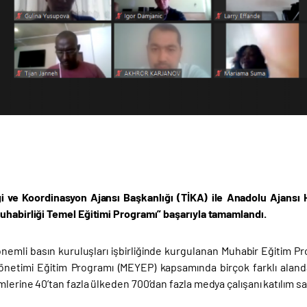
iği ve Koordinasyon Ajansı Başkanlığı (TİKA) ile Anadolu Ajansı 
uhabirliği Temel Eğitimi Programı” başarıyla tamamlandı.
nemli basın kuruluşları işbirliğinde kurgulanan Muhabir Eğitim P
netimi Eğitim Programı (MEYEP) kapsamında birçok farklı alanda
lerine 40’tan fazla ülkeden 700’dan fazla medya çalışanı katılım sa