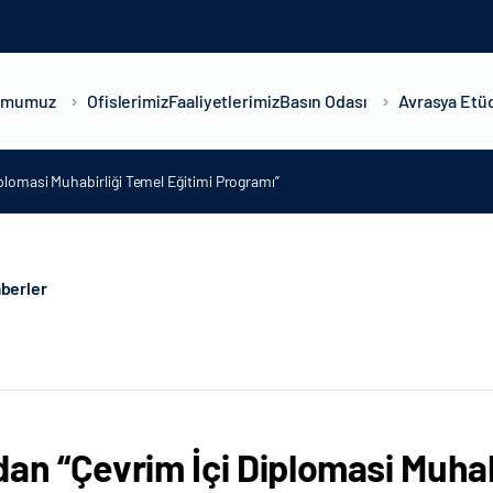
umumuz
Ofislerimiz
Faaliyetlerimiz
Basın Odası
Avrasya Etüd
plomasi Muhabirliği Temel Eğitimi Programı”
berler
dan “Çevrim İçi Diplomasi Muhab