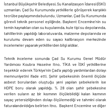
İstanbul Büyükşehir Belediyesi, Su Kanalizasyon İdaresi (İSKİ)
uzmanları, Çad Su Kurumunda yetkililerle görüşerek karşılıklı
tecrübe paylaşımında bulundu. Uzmanlar, Çad Su Kurumunda
görevli teknik personel eşliğinde, Başkent Encemine’nin su
temin kaynakları olan su kuyularında, kule tipi su depolarında,
tahlillerinin yapıldığı laboratuvarda, malzeme depolarında ve
kurulumu devam eden su sayacı kalibrasyon merkezinde
incelemeler yaparak yetkililerden bilgi aldılar.
Teknik inceleme sonunda Çad Su Kurumu Genel Müdür
Yardımcısı Koubra Hısseine Itno, TİKA ve İSKİ yetkililerine
teşekkür ederek Türkiye’nin Çad’a yaptığı yardımlardan dolayı
memnuniyetini ifade etti. Şehir şebekesinin önemli ölçüde
asbest borulardan oluştuğu yeni yapılan şebekelerin ise
HDPE boru olarak yapıldığı, % 28 olan şehir şebekesine
verilen suların az bir kısmının ölçülebildiği kalan kısmının
sayaç yetersizliğinden dolayı ölçülemediği ve tahmini olarak
faturalandırıldığını belirten Itno, Başkent Encemine ve diğer