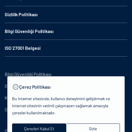
Gizlilik Politikası
Bilgi Güvenliği Politikası
ISO 27001 Belgesi
Bilgi Güvenliği Politikası
ISO27001
Çerez Politikası
KVKK Aydınlatma Metni
Bu internet sitesinde, kullanıcı deneyimini geliştirmek ve
internet sitesinin verimli çalışmasını sağlamak amacıyla
Gizlilik Politikası
çerezler kullanılmaktadır.
Çerezleri Kabul Et
Gizle
© 2024 T.C.Kütlür ve Turizm Bakanlığı - Tüm hakları saklıdır.