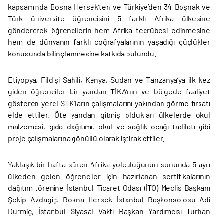
kapsamında Bosna Hersek’ten ve Türkiye’den 34 Boşnak ve
Türk üniversite öğrencisini 5 farklı Afrika ülkesine
göndererek öğrencilerin hem Afrika tecrübesi edinmesine
hem de dünyanın farklı coğrafyalarının yaşadığı güçlükler
konusunda bilinçlenmesine katkıda bulundu.
Etiyopya, Fildişi Sahili, Kenya, Sudan ve Tanzanya’ya ilk kez
giden öğrenciler bir yandan TİKA’nın ve bölgede faaliyet
gösteren yerel STK’ların çalışmalarını yakından görme fırsatı
elde ettiler. Öte yandan gitmiş oldukları ülkelerde okul
malzemesi, gıda dağıtımı, okul ve sağlık ocağı tadilatı gibi
proje çalışmalarına gönüllü olarak iştirak ettiler.
Yaklaşık bir hafta süren Afrika yolculuğunun sonunda 5 ayrı
ülkeden gelen öğrenciler için hazırlanan sertifikalarının
dağıtım törenine İstanbul Ticaret Odası (İTO) Meclis Başkanı
Şekip Avdagiç, Bosna Hersek İstanbul Başkonsolosu Adi
Durmiç, İstanbul Siyasal Vakfı Başkan Yardımcısı Turhan