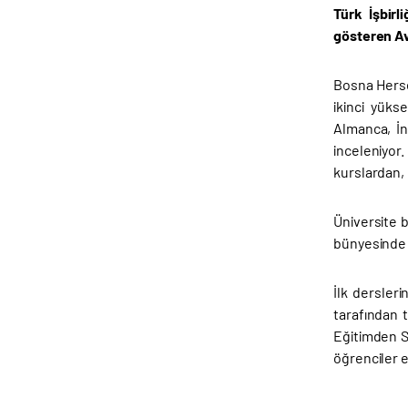
Türk İşbirl
gösteren Av
Bosna Herse
ikinci yüks
Almanca, İng
inceleniyor
kurslardan, 
Üniversite 
bünyesinde T
İlk dersler
tarafından t
Eğitimden S
öğrenciler e