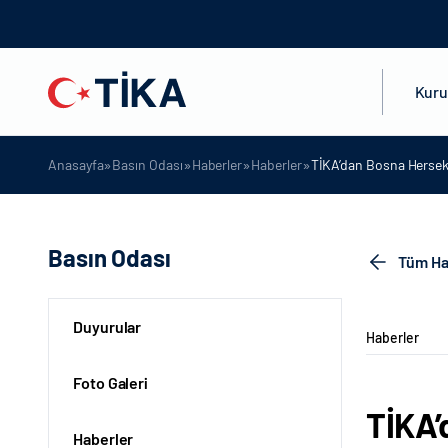
Kur
»
»
»
»
Anasayfa
Basın Odası
Haberler
Haberler
TİKA’dan Bosna Hersek 
Basın Odası
Tüm Ha
Duyurular
Haberler
Foto Galeri
TİKA’
Haberler