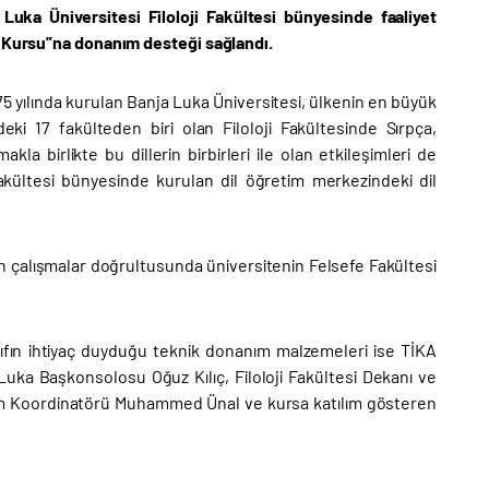
Luka Üniversitesi Filoloji Fakültesi bünyesinde faaliyet
il Kursu”na donanım desteği sağlandı.
5 yılında kurulan Banja Luka Üniversitesi, ülkenin en büyük
i 17 fakülteden biri olan Filoloji Fakültesinde Sırpça,
kla birlikte bu dillerin birbirleri ile olan etkileşimleri de
Fakültesi bünyesinde kurulan dil öğretim merkezindeki dil
 çalışmalar doğrultusunda üniversitenin Felsefe Fakültesi
nıfın ihtiyaç duyduğu teknik donanım malzemeleri ise TİKA
a Luka Başkonsolosu Oğuz Kılıç, Filoloji Fakültesi Dekanı ve
am Koordinatörü Muhammed Ünal ve kursa katılım gösteren