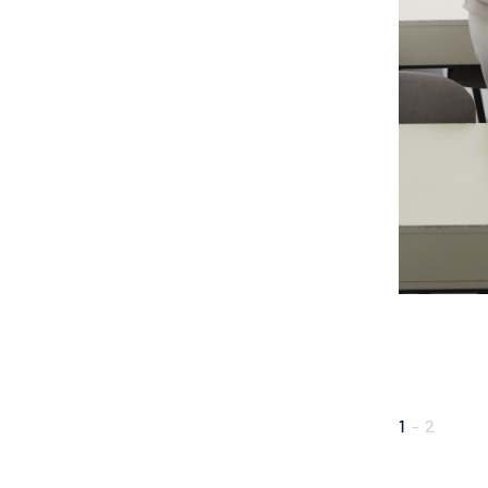
1
-
2