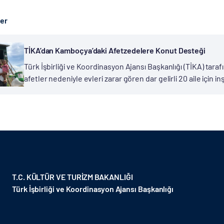
ber
TİKA’dan Kamboçya’daki Afetzedelere Konut Desteği
Türk İşbirliği ve Koordinasyon Ajansı Başkanlığı (TİKA) tar
afetler nedeniyle evleri zarar gören dar gelirli 20 aile için in
yağmur mevsiminde ciddi maddi zarara uğrayan...
T.C. KÜLTÜR VE TURİZM BAKANLIĞI
Türk İşbirliği ve Koordinasyon Ajansı Başkanlığı