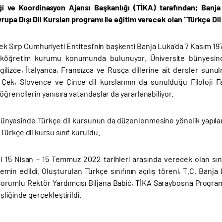
iği ve Koordinasyon Ajansı Başkanlığı (TİKA) tarafından; Banja 
rupa Dışı Dil Kursları programı ile eğitim verecek olan “Türkçe D
k Sırp Cumhuriyeti Entitesi’nin başkenti Banja Luka’da 7 Kasım 197
eköğretim kurumu konumunda bulunuyor. Üniversite bünyesindek
ilizce, İtalyanca, Fransızca ve Rusça dillerine ait dersler sunulma
. Çek, Slovence ve Çince dil kurslarının da sunulduğu Filoloji 
öğrencilerin yanısıra vatandaşlar da yararlanabiliyor.
bünyesinde Türkçe dil kursunun da düzenlenmesine yönelik yapılan
ürkçe dil kursu sınıf kuruldu.
ini 15 Nisan – 15 Temmuz 2022 tarihleri arasında verecek olan sı
emin edildi. Oluşturulan Türkçe sınıfının açılış töreni, T.C. Banj
orumlu Rektör Yardımcısı Biljana Babić, TİKA Saraybosna Progr
şliğinde gerçekleştirildi.