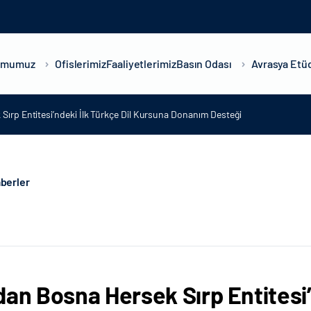
umumuz
Ofislerimiz
Faaliyetlerimiz
Basın Odası
Avrasya Etüd
Sırp Entitesi’ndeki İlk Türkçe Dil Kursuna Donanım Desteği
berler
dan Bosna Hersek Sırp Entitesi’