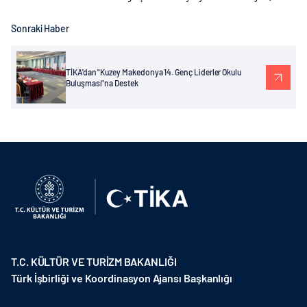
Sonraki Haber
TİKA'dan "Kuzey Makedonya 14. Genç Liderler Okulu
Buluşması"na Destek
T.C. KÜLTÜR VE TURİZM BAKANLIĞI
Türk İşbirliği ve Koordinasyon Ajansı Başkanlığı