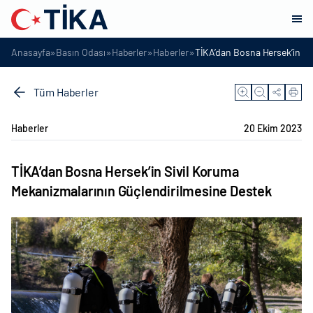
»
»
»
»
Anasayfa
Basın Odası
Haberler
Haberler
TİKA’dan Bosna Hersek’in Si
Tüm Haberler
Haberler
20 Ekim 2023
TİKA’dan Bosna Hersek’in Sivil Koruma
Mekanizmalarının Güçlendirilmesine Destek