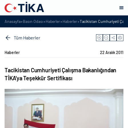
»
»
»
»
Anasayfa
Basın Odası
Haberler
Haberler
Tacikistan Cumhuriyeti Çalış
Tüm Haberler
Haberler
22 Aralık 2011
Tacikistan Cumhuriyeti Çalışma Bakanlığından
TİKA'ya Teşekkür Sertifikası