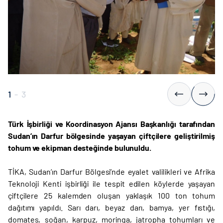
1
-
3
Türk İşbirliği ve Koordinasyon Ajansı Başkanlığı tarafından
Sudan’ın Darfur bölgesinde yaşayan çiftçilere geliştirilmiş
tohum ve ekipman desteğinde bulunuldu.
TİKA, Sudan’ın Darfur Bölgesi’nde eyalet valilikleri ve Afrika
Teknoloji Kenti işbirliği ile tespit edilen köylerde yaşayan
çiftçilere 25 kalemden oluşan yaklaşık 100 ton tohum
dağıtımı yapıldı. Sarı darı, beyaz darı, bamya, yer fıstığı,
domates, soğan, karpuz, moringa, jatropha tohumları ve