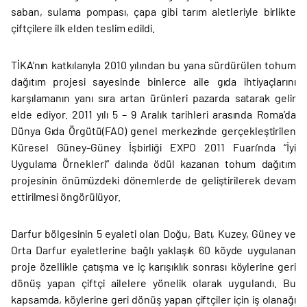
saban, sulama pompası, çapa gibi tarım aletleriyle birlikte
çiftçilere ilk elden teslim edildi.
TİKA’nın katkılarıyla 2010 yılından bu yana sürdürülen tohum
dağıtım projesi sayesinde binlerce aile gıda ihtiyaçlarını
karşılamanın yanı sıra artan ürünleri pazarda satarak gelir
elde ediyor. 2011 yılı 5 – 9 Aralık tarihleri arasında Roma’da
Dünya Gıda Örgütü(FAO) genel merkezinde gerçekleştirilen
Küresel Güney-Güney İşbirliği EXPO 2011 Fuarı’nda “İyi
Uygulama Örnekleri” dalında ödül kazanan tohum dağıtım
projesinin önümüzdeki dönemlerde de geliştirilerek devam
ettirilmesi öngörülüyor.
Darfur bölgesinin 5 eyaleti olan Doğu, Batı, Kuzey, Güney ve
Orta Darfur eyaletlerine bağlı yaklaşık 60 köyde uygulanan
proje özellikle çatışma ve iç karışıklık sonrası köylerine geri
dönüş yapan çiftçi ailelere yönelik olarak uygulandı. Bu
kapsamda, köylerine geri dönüş yapan çiftçiler için iş olanağı