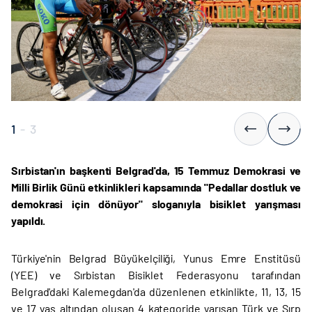
1
-
3
Sırbistan'ın başkenti Belgrad'da, 15 Temmuz Demokrasi ve
Milli Birlik Günü etkinlikleri kapsamında "Pedallar dostluk ve
demokrasi için dönüyor" sloganıyla bisiklet yarışması
yapıldı.
Türkiye'nin Belgrad Büyükelçiliği, Yunus Emre Enstitüsü
(YEE) ve Sırbistan Bisiklet Federasyonu tarafından
Belgrad'daki Kalemegdan'da düzenlenen etkinlikte, 11, 13, 15
ve 17 yaş altından oluşan 4 kategoride yarışan Türk ve Sırp