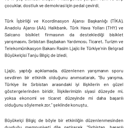
çocuklar, dostluk ve demokrasi için pedal çevirdi.
Türk İşbirliği ve Koordinasyon Ajansı Başkanlığı (TİKA),
Anadolu Ajansı (AA), Halkbank, Türk Hava Yolları (THY) ve
Salcano bisiklet firmasının da desteklediği bisiklet
yarışmasını, Sırbistan Başbakan Yardımcısı, Ticaret, Turizm ve
Telekomünikasyon Bakanı Rasim Ljajic ile Türkiye'nin Belgrad
Büyükelçisi Tanju Bilgiç de izledi.
Ljajic, yaptığı açıklamada, düzenlenen yarışmanın sporu
sevdiren bir etkinlik olduğunu anımsatarak, "Bu yarışma,
Türkiye ile Sırbistan arasındaki iyi ilişkilerin en güzel
göstergelerinden biridir. İlişkilerimizin siyasi düzeyde mi,
yoksa ekonomi ve ticaret düzeyinde mi daha başarılı
olduğunu söylemek zor." şeklinde konuştu.
Büyükelçi Bilgiç de böyle bir etkinliğin düzenlenmesinden
duyduğu memnuniyeti dile getirerek, "Sırbistan, başarılı