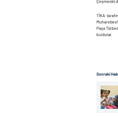
Çeşmesini de
TİKA tarafı
Muharebesi’n
Paşa Türbesi
buldular.
Sonraki Ha