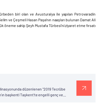
türbeden biri olan ve Avusturalya ile yapılan Petrovaradin
elim ve Çeşmeli Hasan Paşa’nın naaşları bulunan Damat Ali
ük öneme sahip Şeyh Mustafa Türbesi’ni ziyaret etme fırsatı
oordinasyonunda düzenlenen "2019 Tecrübe
'ın başkenti Taşkent'te engelli genç ve
ününde Taşkent'teki Engelli Gençler ve Çocuk...