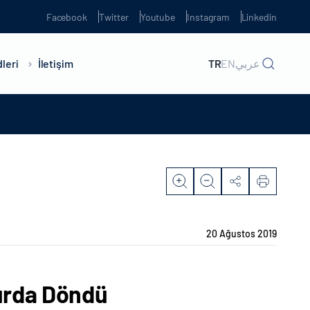
Facebook
Twitter
Youtube
Instagram
Linkedin
leri
İletişim
TR
EN
عربي
20 Ağustos 2019
Yurda Döndü