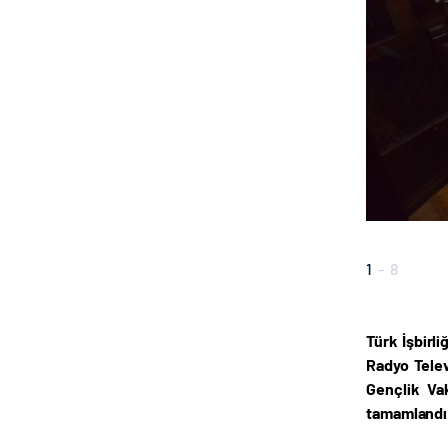
1
-
8
Türk İşbirl
Radyo Telev
Gençlik Va
tamamlandı