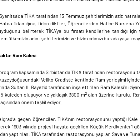
 Syenitsa’da TİKA tarafından 15 Temmuz şehitlerimizin aziz hatıra
 Hatıra fidanlığına, fidan diktiler. Öğrencilerden Hatice Nursena 
yduğunu belirterek TİKA’ya bu fırsatı kendilerine tanıdığı için
em ülkemizin adını, şehitlerimizin ve bizim adımızı burada yaşatm
Ayakta: Ram Kalesi
 program kapsamında Sırbistan’da TİKA tarafından restorasyonu tam
n kuzeydoğusundaki Veliko Gradiste kentinde Ram yerleşimi içinde
rında Sultan II. Bayezid tarafından inşa ettirilen Ram Kalesi’ni ziyar
2
 5 kuleden oluşuyor ve yaklaşık 3800 m
alan üzerine kurulu. Ram
 açısından önem teşkil ediyor.
lgrad’a geçen öğrenciler, TİKA’nın restorasyonunu yaptığı Kale M
ilerek 1903 yılında projesi hayata geçirilen Küçük Merdivenler’i g
ndan yaptırılan, TİKA tarafından restorasyonu yapılan Sava ve Tun