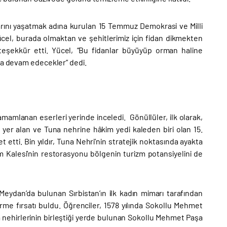
larını yaşatmak adına kurulan 15 Temmuz Demokrasi ve Milli
Yücel, burada olmaktan ve şehitlerimiz için fidan dikmekten
 teşekkür etti. Yücel, “Bu fidanlar büyüyüp orman haline
aya devam edecekler” dedi.
amlanan eserleri yerinde inceledi. Gönüllüler, ilk olarak,
 yer alan ve Tuna nehrine hâkim yedi kaleden biri olan 15.
et etti. Bin yıldır, Tuna Nehri’nin stratejik noktasında ayakta
 Kalesi’nin restorasyonu bölgenin turizm potansiyelini de
eydan’da bulunan Sırbistan’ın ilk kadın mimarı tarafından
örme fırsatı buldu. Öğrenciler, 1578 yılında Sokollu Mehmet
a nehirlerinin birleştiği yerde bulunan Sokollu Mehmet Paşa