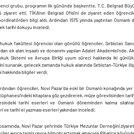
öğrenci grubu, programın ilk gününde başkentte, T.C. Belgrad Büyü
ü ziyaret etti. TİKA’nın Belgrad Ofisi’ni de ziyaret eden öğrenc
ordinatörden bilgi aldı. Ardından 1575 yılında yaptırılan Osmanlı
ek tarihi dokuyu inceledi.
ukuk fakültesi öğrencisi olan gönüllü öğrenciler, Sırbistan San
ndan ek alan inşaatı ve donanımı yapılan Adalet Akademisi’nde, Ak
ukuk Sistemi ve Avrupa Birliği uyum süreci hakkında iki günlü
ni sunarak, gelecek zamanda hukuk alanında Sırbistan-Türkiye ilişk
 hakkında bilgiler verdi.
rdından öğrenciler, Novi Pazar’da eski bir Osmanlı konağında yer 
hanesi’ndeki kitaplara göz gezdirerek, müze görevlisinden tarihi el
indeki tarihi eserleri ve Osmanlı döneminden kalma silahları
 ve tarihi el yazması eserleri yakından inceledi.
samında, Novi Pazar şehrinde Türkiye Mezunlar Derneğini ziyaret 
ciler ayrıca temiz çevre bilincini artırmak amacıyla Ribarice köyün