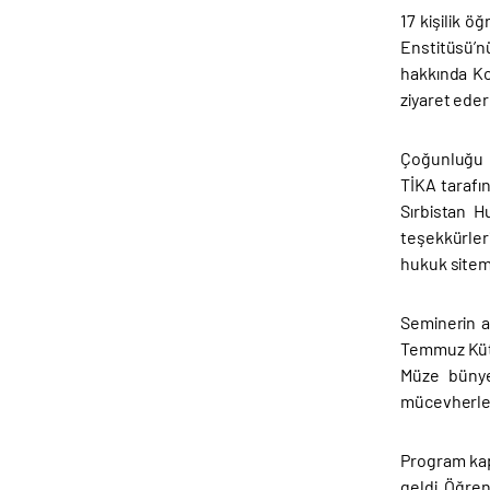
17 kişilik 
Enstitüsü’n
hakkında Ko
ziyaret eder
Çoğunluğu h
TİKA tarafı
Sırbistan H
teşekkürleri
hukuk sitemi
Seminerin a
Temmuz Kütüp
Müze bünyes
mücevherleri
Program kap
geldi. Öğren