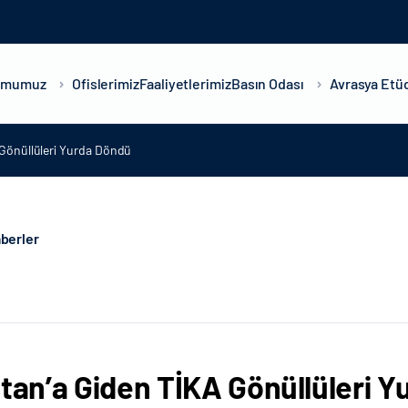
umumuz
Ofislerimiz
Faaliyetlerimiz
Basın Odası
Avrasya Etüd
 Gönüllüleri Yurda Döndü
berler
stan’a Giden TİKA Gönüllüleri 