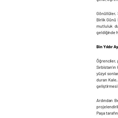
Gönüllüler,
Birlik Günü
mutluluk du
geldiğinde h
Bin Yıldır 
Öğrenciler,
Sırbistan’ı
yüzyıl sonla
duran Kale,
geliştirmesi
Ardından Be
projelendir
Paşa tarafı