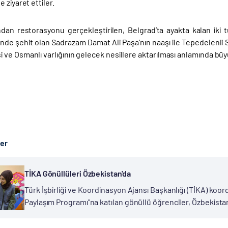
 ziyaret ettiler.
ndan restorasyonu gerçekleştirilen, Belgrad’ta ayakta kalan iki 
de şehit olan Sadrazam Damat Ali Paşa’nın naaşı ile Tepedelenli S
 ve Osmanlı varlığının gelecek nesillere aktarılması anlamında büy
ber
TİKA Gönüllüleri Özbekistan'da
Türk İşbirliği ve Koordinasyon Ajansı Başkanlığı (TİKA) k
Paylaşım Programı"na katılan gönüllü öğrenciler, Özbekistan
çocukları ziyaret etti. Gönüllü öğrenciler, programın ilk g