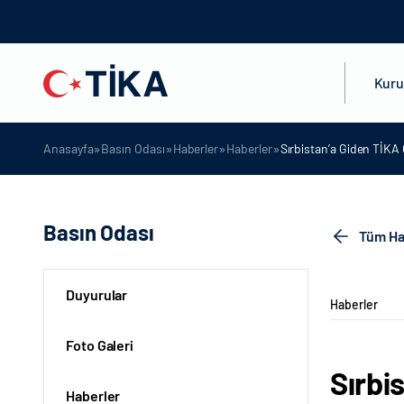
Kur
»
»
»
»
Anasayfa
Basın Odası
Haberler
Haberler
Sırbistan’a Giden TİKA
Basın Odası
Tüm Ha
Duyurular
Haberler
Foto Galeri
Sırbi
Haberler