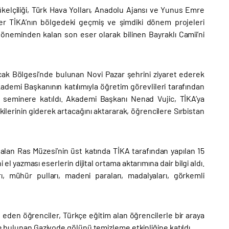
kelçiliği, Türk Hava Yolları, Anadolu Ajansı ve Yunus Emre
iler TİKA’nın bölgedeki geçmiş ve şimdiki dönem projeleri
 döneminden kalan son eser olarak bilinen Bayraklı Camii’ni
cak Bölgesi’nde bulunan Novi Pazar şehrini ziyaret ederek
ademi Başkanının katılımıyla öğretim görevlileri tarafından
k seminere katıldı. Akademi Başkanı Nenad Vujic, TİKA’ya
ilerinin giderek artacağını aktararak, öğrencilere Sırbistan
alan Ras Müzesi’nin üst katında TİKA tarafından yapılan 15
 yazması eserlerin dijital ortama aktarımına dair bilgi aldı.
, mühür pulları, madeni paraları, madalyaları, görkemli
eden öğrenciler, Türkçe eğitim alan öğrencilerle bir araya
de bulunan Gazivode gölünü temizleme etkinliğine katıldı.