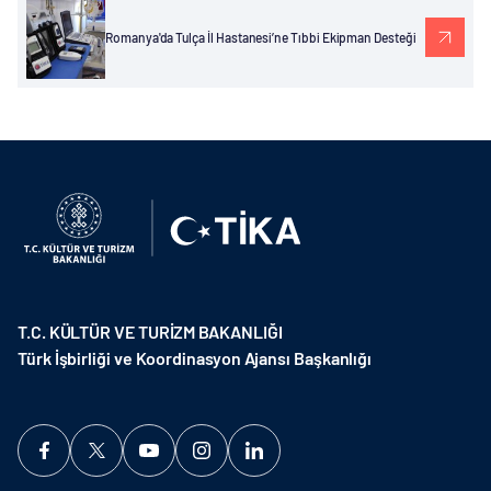
Romanya'da Tulça İl Hastanesi’ne Tıbbi Ekipman Desteği
T.C. KÜLTÜR VE TURİZM BAKANLIĞI
Türk İşbirliği ve Koordinasyon Ajansı Başkanlığı