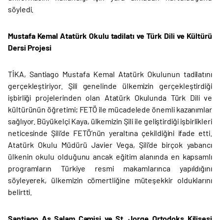
söyledi.
Mustafa Kemal Atatürk Okulu tadilatı ve Türk Dili ve Kültürü
Dersi Projesi
TİKA, Santiago Mustafa Kemal Atatürk Okulunun tadilatını
gerçekleştiriyor. Şili genelinde ülkemizin gerçekleştirdiği
işbirliği projelerinden olan Atatürk Okulunda Türk Dili ve
kültürünün öğretimi; FETÖ ile mücadelede önemli kazanımlar
sağlıyor. Büyükelçi Kaya, ülkemizin Şili ile geliştirdiği işbirlikleri
neticesinde Şili’de FETÖ’nün yeraltına çekildiğini ifade etti.
Atatürk Okulu Müdürü Javier Vega, Şili’de birçok yabancı
ülkenin okulu olduğunu ancak eğitim alanında en kapsamlı
programların Türkiye resmi makamlarınca yapıldığını
söyleyerek, ülkemizin cömertliğine müteşekkir olduklarını
belirtti.
Santiago As Salam Camisi ve St. Jorge Ortodoks Kilisesi