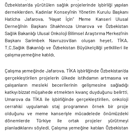
Özbekistan’da yürütülen sağlık projelerinde işbirliği yapılan
derneklerden, Kadınlar Konseyi’nin Yönetim Kurulu Başkanı
Haticha Jafarova, “Hayat İçin” Meme Kanseri Ulusal
Derneği’nin Başkanı Shakhnoza Umarova ve Özbekistan
Sağlık Bakanlığı Ulusal Onkoloji Bilimsel Araştırma Merkezi’nin
Başkanı Sarimbek Navruzov’dan oluşan heyet, TİKA,
T.C.Sağlık Bakanlığı ve Özbekistan Büyükelçiliği yetkilileri ile
çalışma yemeğine katıldı.
Çalışma yemeğinde Jafarova, TİKA işbirliğinde Özbekistan’da
gerçekleştirilen projelerin ülkede istihdamın artmasına ve
çalışanların mesleki becerilerinin gelişmesine sağladığı
katkıyı bizzat müşahede etmekten kıvanç duyduğunu belirtti.
Umarova da TİKA ile işbirliğinde gerçekleştirilen, onkoloji
cerrahisi uygulamalı staj programının örnek bir proje
olduğunu ve meme kanseriyle mücadelede önümüzdeki
dönemlerde Türkiye ile ortak projeler yürütmeyi
planladıklarını söyledi. Çalışma yemeğine katılan Özbekistan