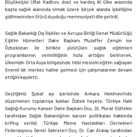
Büyükelçisi Ulfat Kadirov, dost ve kardeş iki ülke arasında
başta sağlık alanında olmak üzere birçok alanda işbirliğine
gidilmesinden ötürü duyduğu memnuniyeti dile getirdi.
Sağlık Bakanlığı Dış İlişkiler ve Avrupa Birliği Genel Müdürlüğü
Eğitim Hizmetleri Daire Başkanı Muzaffer Zengin ise
Özbekistan ile birlikte yürütülen sağlık eğitimleri
programlarının verimliliğinin hızla arttığını belirterek,
ülkemizin Orta Asya bölgesinde tıbbi mesleki eğitim sağlayan
önemli bir merkez haline gelmesi için çalışmalarının devam
ettiğini kaydetti.
Geçtiğimiz Şubat ayı içerisinde Ankara Hekimevi’nde
düzenlenen toplantıya katılan Özbek heyete, Türkiye Halk
Sağlığı Kurumu Kanser Daire Başkanı Doç. Dr. Murat Gültekin
tarafından Sağlık Bakanlığı’nın kanser politikaları hakkında
brifing verildi. Türkiye Meme Hastalıkları Dernekleri
Federasyonu Genel Sekreteri Doç. Dr. Can Atalay tarafından