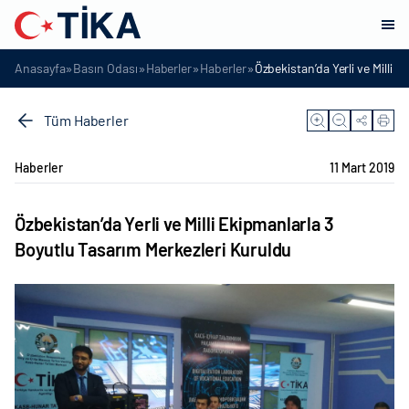
»
»
»
»
Anasayfa
Basın Odası
Haberler
Haberler
Özbekistan’da Yerli ve Milli 
Tüm Haberler
Haberler
11 Mart 2019
Özbekistan’da Yerli ve Milli Ekipmanlarla 3
Boyutlu Tasarım Merkezleri Kuruldu