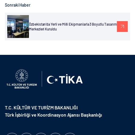
Sonraki Haber
Özbekistan’da Yerli ve Milli Ekipmanlarla 3 Boyutlu Tasarım
Merkezleri Kuruldu
T.C. KÜLTÜR VE TURİZM BAKANLIĞI
Türk İşbirliği ve Koordinasyon Ajansı Başkanlığı