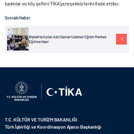
kadınlar ve köy şefleri TİKA’ya teşekkürlerini ifade ettiler.
Sonraki Haber
Bişkek'te Açılan Aziz Sancar Uzaktan Eğitim Merkezi
Eğitime Hazır
T.C. KÜLTÜR VE TURİZM BAKANLIĞI
Türk İşbirliği ve Koordinasyon Ajansı Başkanlığı